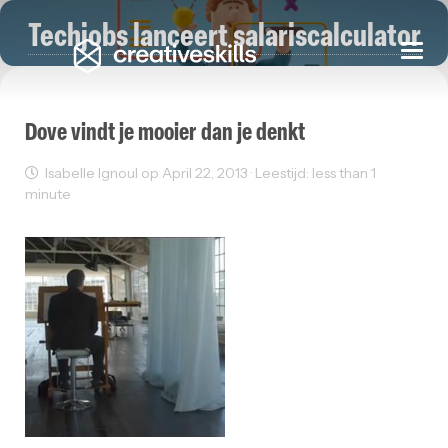
Techjobs lanceert salariscalculator
Togg
navi
Dove vindt je mooier dan je denkt
Isabelle Ignoul op April 22, 2013 · Leestijd: less than 1
minute
Creativity
Reclame