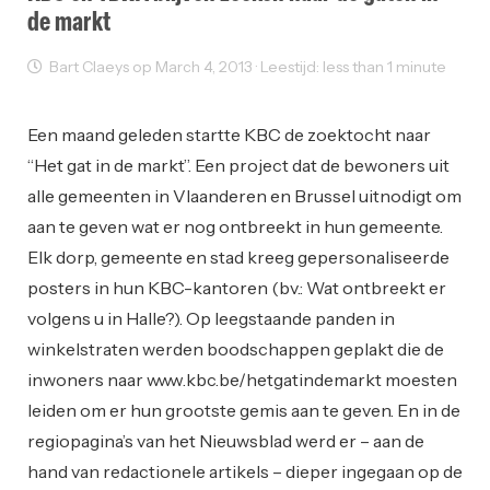
de markt
Bart Claeys op March 4, 2013 · Leestijd: less than 1 minute
Ondernemen
Reclame
Een maand geleden startte KBC de zoektocht naar
“Het gat in de markt”. Een project dat de bewoners uit
alle gemeenten in Vlaanderen en Brussel uitnodigt om
aan te geven wat er nog ontbreekt in hun gemeente.
Elk dorp, gemeente en stad kreeg gepersonaliseerde
posters in hun KBC-kantoren (bv.: Wat ontbreekt er
volgens u in Halle?). Op leegstaande panden in
winkelstraten werden boodschappen geplakt die de
inwoners naar www.kbc.be/hetgatindemarkt moesten
leiden om er hun grootste gemis aan te geven. En in de
regiopagina’s van het Nieuwsblad werd er – aan de
hand van redactionele artikels – dieper ingegaan op de