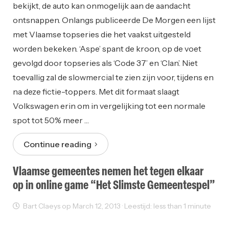
bekijkt, de auto kan onmogelijk aan de aandacht
ontsnappen. Onlangs publiceerde De Morgen een lijst
met Vlaamse topseries die het vaakst uitgesteld
worden bekeken. ‘Aspe’ spant de kroon, op de voet
gevolgd door topseries als ‘Code 37’ en ‘Clan’. Niet
toevallig zal de slowmercial te zien zijn voor, tijdens en
na deze fictie-toppers. Met dit formaat slaagt
Volkswagen erin om in vergelijking tot een normale
spot tot 50% meer …
Continue reading
Vlaamse gemeentes nemen het tegen elkaar
op in online game “Het Slimste Gemeentespel”
Bart Claeys op March 12, 2013 · Leestijd: less than 1 minute
Reclame