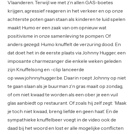
Vlaanderen. Terwijl we met z’n allen GAS-boetes
krijgen, agressief reageren in het verkeer en op onze
achterste poten gaan staan als kinderen te luid spelen
maakt Humo er een zaak van om opnieuw wat
positivisme in onze samenleving te pompen. Of
anders gezegd: Humo knuffelt de verzuring dood. En
dat doet het in de eerste plaats via Johnny Hugger, een
imposante charmezanger die enkele weken geleden
zijn Knuffelsong en -clip lanceerde
op www.johnnyhugger.be. Daarin roept Johnny op niet
te gaan slaan als je buurman z’n gras maait op zondag,
of om niet kwaad te worden als een ober je een vuil
glas aanbiedt op restaurant. Of zoals hij zelf zegt: ‘Maak
je toch niet kwaad, breng liefde en geen haat’. En de
sympathieke knuffelbeer voegt in de video ook de
daad bij het woord en lost er alle mogelijke conflicten