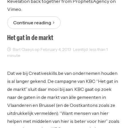
Revelation back together from ProphetsAgency on
Vimeo.
Continue reading
Het gat in de markt
Bart Claeys op February 4, 2013 · Leestijd: less than 1
minute
Ondernemen
Reclame
Dat we bij Creativeskills.be van ondernemen houden
is al langer gekend. De campagne van KBC “Het gat in
de markt” sluit daar mooi bij aan. KBC gaat op zoek
naar de gaten in de markt van àlle gemeenten in
Vlaanderen en Brussel (en de Oostkantons zoals ze
uitdrukkelijk vermelden). “Want mensen van hier
helpen met middelen van hier is beter voor hier” zoals