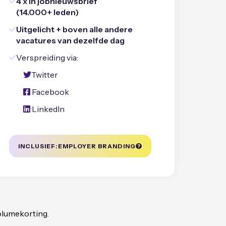
4 x
in jobnieuwsbrief
(14.000+ leden)
Uitgelicht + boven alle andere
vacatures van dezelfde dag
Verspreiding via:
Twitter
Facebook
LinkedIn
INCLUSIEF:
EMPLOYER BRANDING
olumekorting.