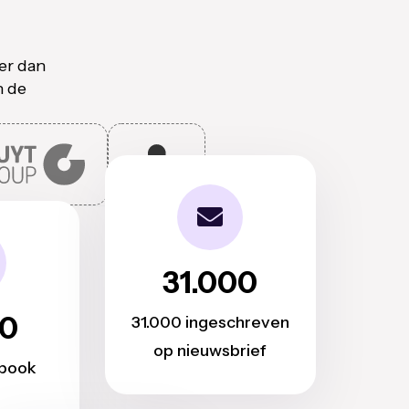
er dan
n de
31.000
00
31.000 ingeschreven
op nieuwsbrief
ebook