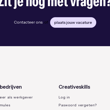
Zit je nog met vragen
Contacteer ons
, of
plaats jouw vacature
bedrijven
Creativeskills
reer als werkgever
Log in
rmules
Paswoord vergeten?