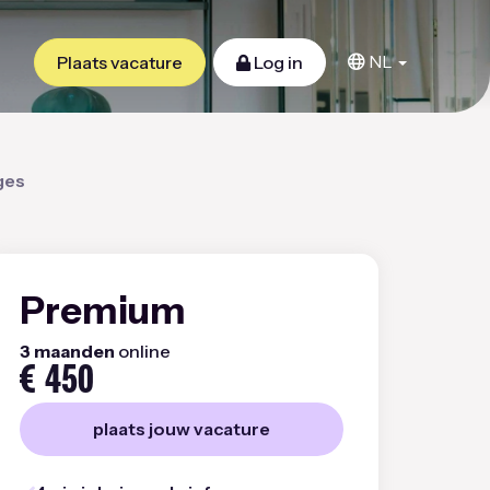
NL
Plaats vacature
Log in
ges
Premium
3 maanden
online
€
450
plaats jouw vacature