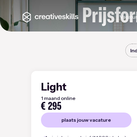
Prijsfo
Vacatu
In
Light
1 maand online
€
295
plaats jouw vacature