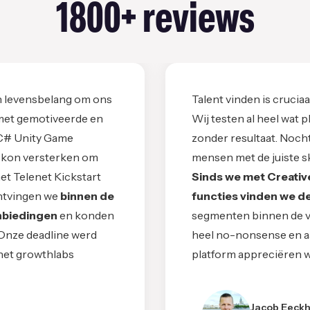
1800+ reviews
an levensbelang om ons
Talent vinden is cruciaa
 met gemotiveerde en
Wij testen al heel wat 
C# Unity Game
zonder resultaat. Noch
k kon versterken om
mensen met de juiste ski
het Telenet Kickstart
Sinds we met Creative
ontvingen we
binnen de
functies vinden we de
anbiedingen
en konden
segmenten binnen de vo
Onze deadline werd
heel no-nonsense en aa
het growthlabs
platform appreciëren w
Jacob Eeck