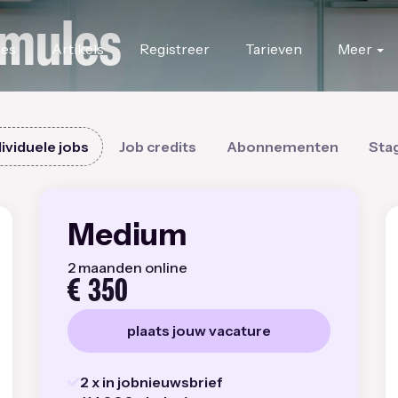
rmules
res
Artikels
Registreer
Tarieven
Meer
dividuele jobs
Job credits
Abonnementen
Sta
Medium
2 maanden online
€
350
plaats jouw vacature
2 x
in jobnieuwsbrief