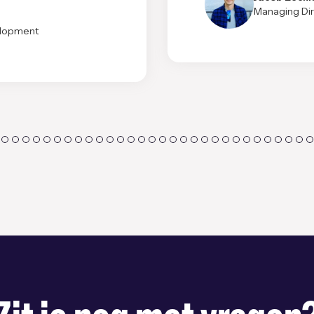
Managing Dire
elopment