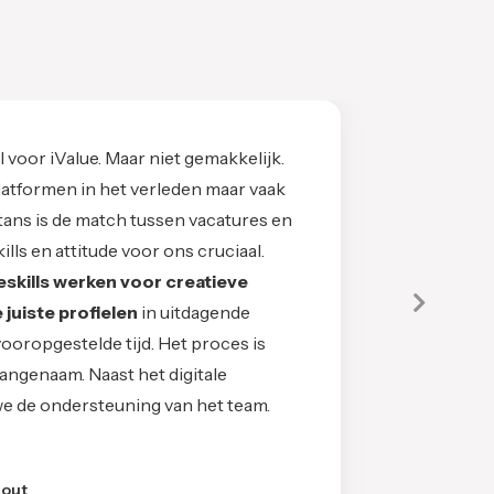
l voor iValue. Maar niet gemakkelijk.
platformen in het verleden maar vaak
tans is de match tussen vacatures en
lls en attitude voor ons cruciaal.
skills werken voor creatieve
Volge
 juiste profielen
in uitdagende
oropgestelde tijd. Het proces is
ngenaam. Naast het digitale
e de ondersteuning van het team.
hout