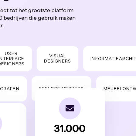
ject tot het grootste platform
00 bedrijven die gebruik maken
r.
SER
VISUAL
RFACE
INFORMATIEARCHITEC
DESIGNERS
GNERS
FEN
BEELDBEWERKERS
MEUBELONTWER
31.000