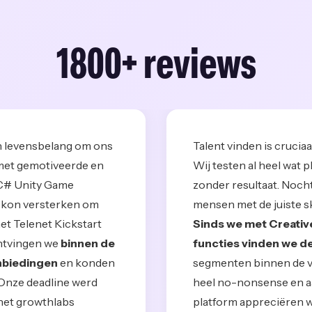
1800+ reviews
an levensbelang om ons
Talent vinden is cruciaa
 met gemotiveerde en
Wij testen al heel wat 
C# Unity Game
zonder resultaat. Noch
k kon versterken om
mensen met de juiste ski
het Telenet Kickstart
Sinds we met Creative
ontvingen we
binnen de
functies vinden we de
anbiedingen
en konden
segmenten binnen de vo
Onze deadline werd
heel no-nonsense en aa
het growthlabs
platform appreciëren w