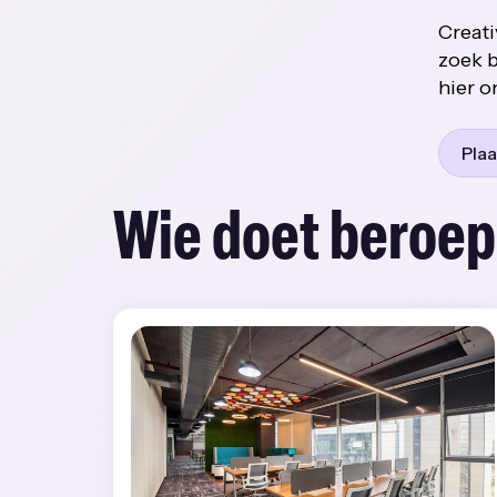
Creati
zoek b
hier o
Plaa
Wie doet beroep