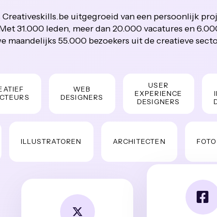
 Creativeskills.be uitgegroeid van een persoonlijk pro
ë. Met 31.000 leden, meer dan 20.000 vacatures en 6.0
e maandelijks 55.000 bezoekers uit de creatieve secto
USER
U
EF
WEB
EXPERIENCE
INTE
URS
DESIGNERS
DESIGNERS
DESI
ILLUSTRATOREN
ARCHITECTEN
FOTOGRA