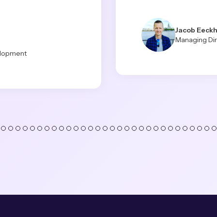
Jacob Eeck
Managing Dire
elopment