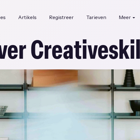
res
Artikels
Registreer
Tarieven
Meer
ver Creativeskil