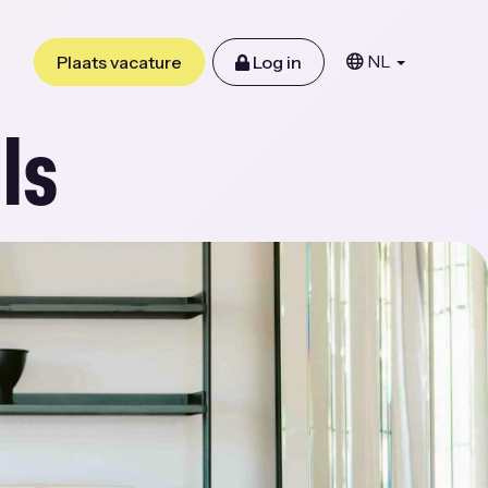
NL
Plaats vacature
Log in
ls