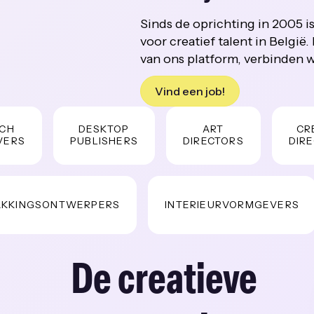
Sinds de oprichting in 2005 is
voor creatief talent in Belgi
van ons platform, verbinden w
Vind een job!
DESKTOP
ART
CREATI
S
PUBLISHERS
DIRECTORS
DIRECTE
INGSONTWERPERS
INTERIEURVORMGEVERS
De creatieve