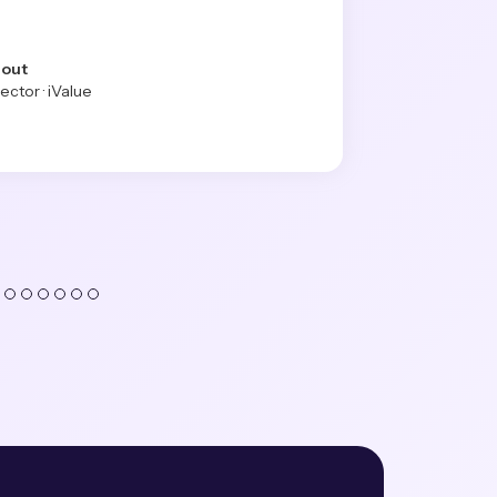
hout
ctor · iValue