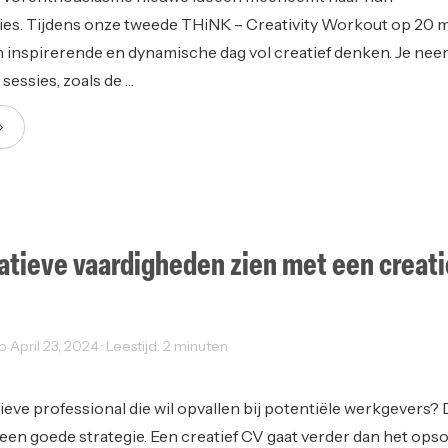
es. Tijdens onze tweede THiNK – Creativity Workout op 20 
n inspirerende en dynamische dag vol creatief denken. Je nee
 sessies, zoals de …
eatieve vaardigheden zien met een creati
p April 23, 2024 · Leestijd: 2 minuten
ategorized
tieve professional die wil opvallen bij potentiële werkgevers? 
 een goede strategie. Een creatief CV gaat verder dan het o