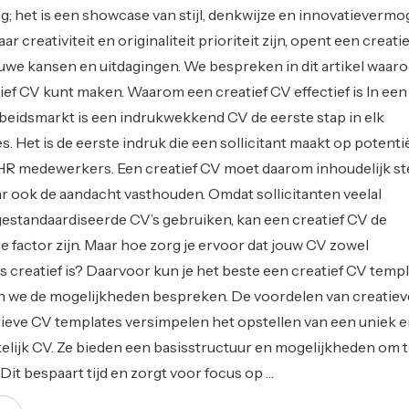
g; het is een showcase van stijl, denkwijze en innovatievermo
r creativiteit en originaliteit prioriteit zijn, opent een creati
uwe kansen en uitdagingen. We bespreken in dit artikel waar
ief CV kunt maken. Waarom een creatief CV effectief is In een
beidsmarkt is een indrukwekkend CV de eerste stap in elk
es. Het is de eerste indruk die een sollicitant maakt op potenti
R medewerkers. Een creatief CV moet daarom inhoudelijk ste
ar ook de aandacht vasthouden. Omdat sollicitanten veelal
 gestandaardiseerde CV’s gebruiken, kan een creatief CV de
 factor zijn. Maar hoe zorg je ervoor dat jouw CV zowel
s creatief is? Daarvoor kun je het beste een creatief CV temp
n we de mogelijkheden bespreken. De voordelen van creatie
ieve CV templates versimpelen het opstellen van een uniek 
kelijk CV. Ze bieden een basisstructuur en mogelijkheden om 
Dit bespaart tijd en zorgt voor focus op …