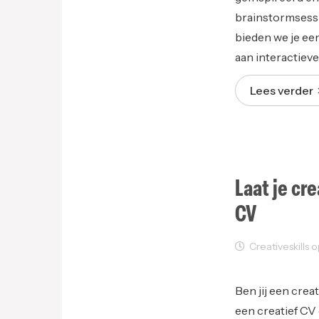
brainstormsessi
bieden we je ee
aan interactieve
Lees verder
Laat je cr
CV
Creativeskills o
Creativity
Unc
Ben jij een crea
een creatief CV