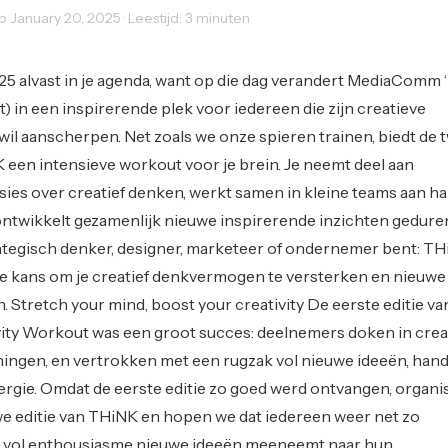
p January 20, 2025 · Leestijd: 3 minuten
25 alvast in je agenda, want op die dag verandert MediaComm 
) in een inspirerende plek voor iedereen die zijn creatieve
l aanscherpen. Net zoals we onze spieren trainen, biedt de
K een intensieve workout voor je brein. Je neemt deel aan
ssies over creatief denken, werkt samen in kleine teams aan 
ntwikkelt gezamenlijk nieuwe inspirerende inzichten gedure
trategisch denker, designer, marketeer of ondernemer bent: T
te kans om je creatief denkvermogen te versterken en nieuwe
n. Stretch your mind, boost your creativity De eerste editie va
ity Workout was een groot succes: deelnemers doken in crea
ningen, en vertrokken met een rugzak vol nieuwe ideeën, han
nergie. Omdat de eerste editie zo goed werd ontvangen, organ
e editie van THiNK en hopen we dat iedereen weer net zo
n vol enthousiasme nieuwe ideeën meeneemt naar hun