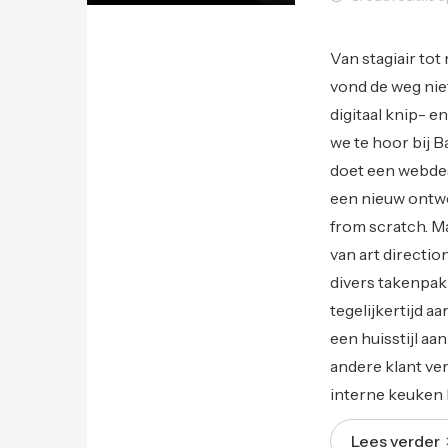
Grafisch Design
Van stagiair tot
vond de weg nie
digitaal knip- e
we te hoor bij B
doet een webdes
een nieuw ontwe
from scratch. M
van art directio
divers takenpakk
tegelijkertijd a
een huisstijl aa
andere klant ve
interne keuken b
Lees verder