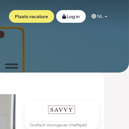
NL
Plaats vacature
Log in
Grafisch Vormgever (Halftijds)