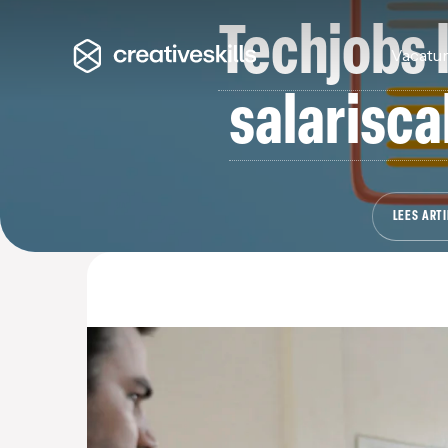
Techjobs 
Vacatu
salarisca
LEES ARTI