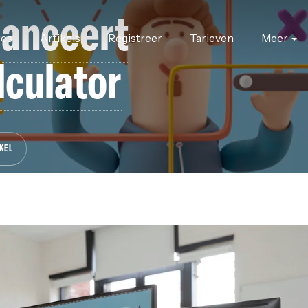
lanceert
res
Artikels
Registreer
Tarieven
Meer
lculator
KEL