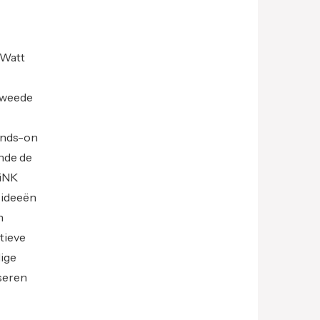
‘Watt
 tweede
hands-on
nde de
HiNK
 ideeën
n
tieve
dige
iseren