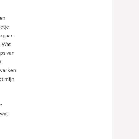
 en
etje
ie gaan
r. Wat
pps van
d
twerken
ot mijn
en
 wat