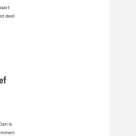
maart
mt deel
ef
Dan is
psommen