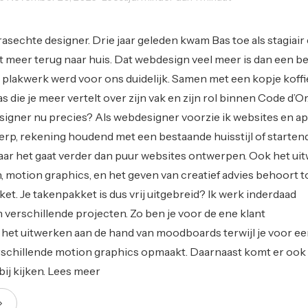
Uncategorized
 rasechte designer. Drie jaar geleden kwam Bas toe als stagiair
t meer terug naar huis. Dat webdesign veel meer is dan een be
n plakwerk werd voor ons duidelijk. Samen met een kopje koff
as die je meer vertelt over zijn vak en zijn rol binnen Code d’O
igner nu precies? Als webdesigner voorzie ik websites en a
rp, rekening houdend met een bestaande huisstijl of starten
aar het gaat verder dan puur websites ontwerpen. Ook het ui
n, motion graphics, en het geven van creatief advies behoort t
et. Je takenpakket is dus vrij uitgebreid? Ik werk inderdaad
an verschillende projecten. Zo ben je voor de ene klant
n het uitwerken aan de hand van moodboards terwijl je voor e
rschillende motion graphics opmaakt. Daarnaast komt er ook
ij kijken. Lees meer