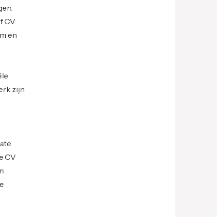
gen.
ef CV
om en
ële
rk zijn
late
ve CV
en
te