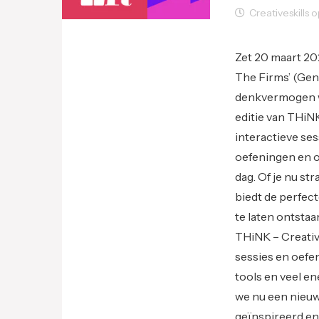
Creativeskills o
Uncategorized
Zet 20 maart 20
The Firms’ (Gent
denkvermogen wi
editie van THiN
interactieve se
oefeningen en o
dag. Of je nu s
biedt de perfec
te laten ontstaa
THiNK – Creativ
sessies en oefe
tools en veel e
we nu een nieuw
geïnspireerd e