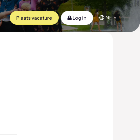
NL
Plaats vacature
Log in