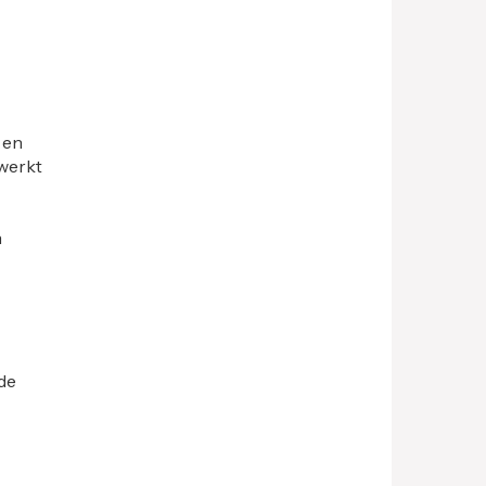
 en
 werkt
n
nde