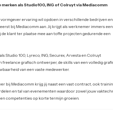
 merken als Studio100, ING of Colruyt via Mediacomm
h vormgever ervaring wil opdoen in verschillende bedrijven en
 eerst bij Mediacomm aan. Jij krijgt als werknemer immers een
j de klant ter plaatse mee aan toffe projecten gedurende een
als Studio 100, Lyreco, ING, Securex, Arvesta en Colruyt
een freelance grafisch ontwerper, de skills van een volledig graf
wbaarheid van een vaste medewerker.
er bij Mediacomm krijg jij naast een vast contract, ook traini
oordelen en tal van evenementen waardoor zowel jouw vaktech
n competenties op korte termijn groeien.