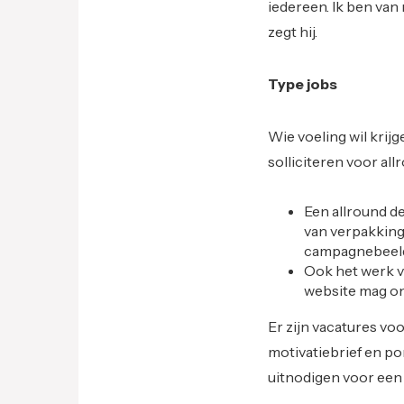
iedereen. Ik ben van
zegt hij.
Type jobs
Wie voeling wil krij
solliciteren voor all
Een allround de
van verpakking
campagnebeeld
Ook het werk va
website mag on
Er zijn vacatures vo
motivatiebrief en po
uitnodigen voor ee