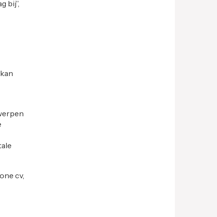
 bij”,
 kan
twerpen
e
tale
one cv,