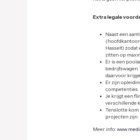
Extra legale voord
Naast een aant
(hoofdkantoor 
Hasselt) zodat 
zitten op maxim
Er is een poola
bedrijfswagen.
daarvoor krijge
Er zijn opleidi
competenties.
Je krijgt een fl
verschillende 
Tenslotte kom j
projecten zijn.
Meer info:
www.medi