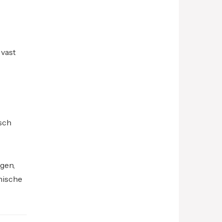
 vast
isch
ngen,
nische