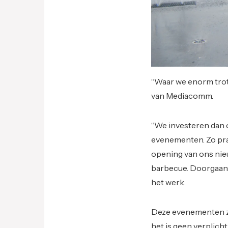
“Waar we enorm trots
van Mediacomm.
“We investeren dan 
evenementen. Zo praa
opening van ons nie
barbecue. Doorgaans
het werk.
Deze evenementen zij
het is geen verplicht