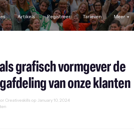
res
Artikels
Registreer
Tarieven
Meer
 als grafisch vormgever de
gafdeling van onze klanten
 Creativeskills op January 10, 2024
uten
erviews
Ondernemen
Uncategorized