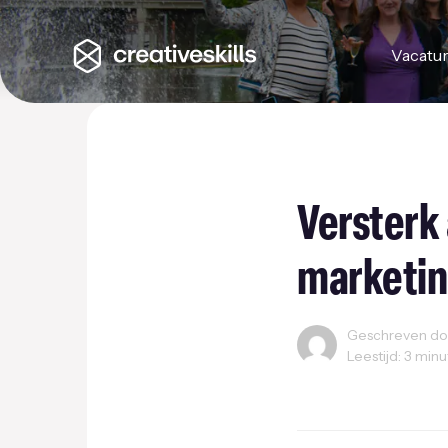
Vacatu
Versterk
marketin
Geschreven door
Leestijd: 3 min
Grafisch Design
Int