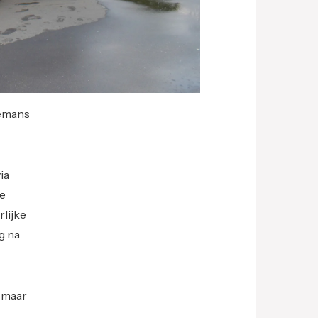
lemans
ia
de
lijke
g na
m maar