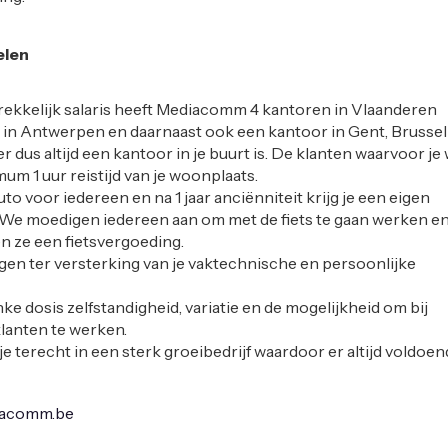
elen
rekkelijk salaris heeft Mediacomm 4 kantoren in Vlaanderen
in Antwerpen en daarnaast ook een kantoor in Gent, Brussel
er dus altijd een kantoor in je buurt is. De klanten waarvoor je
um 1 uur reistijd van je woonplaats.
uto voor iedereen en na 1 jaar anciënniteit krijg je een eigen
 We moedigen iedereen aan om met de fiets te gaan werken e
n ze een fietsvergoeding.
ngen ter versterking van je vaktechnische en persoonlijke
inke dosis zelfstandigheid, variatie en de mogelijkheid om bij
klanten te werken.
e terecht in een sterk groeibedrijf waardoor er altijd voldoe
acomm.be