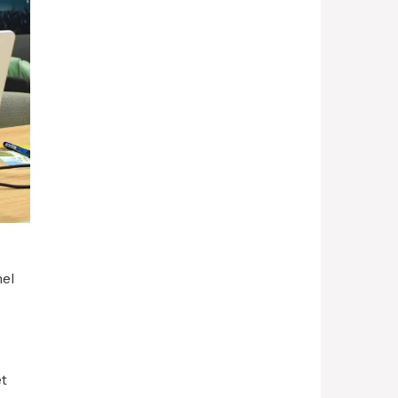
nel
et