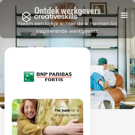
Ontdek werkgevers
Togg
navi
Neem een kijkje achter de schermen bij
inspirerende werkgevers.