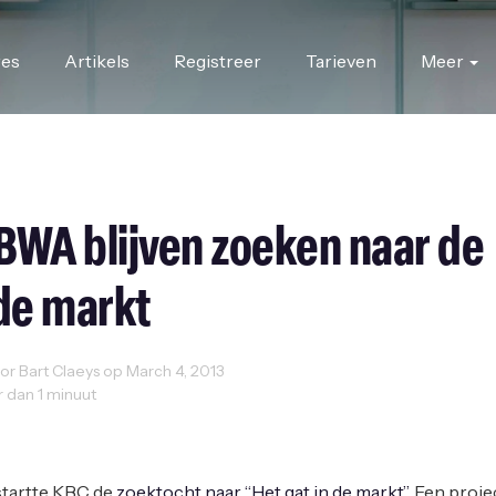
res
Artikels
Registreer
Tarieven
Meer
BWA blijven zoeken naar de
 de markt
r Bart Claeys op March 4, 2013
r dan 1 minuut
me
startte KBC de
zoektocht naar “Het gat in de markt”
. Een proje