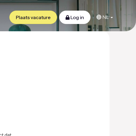
NL
Plaats vacature
Log in
ct dat