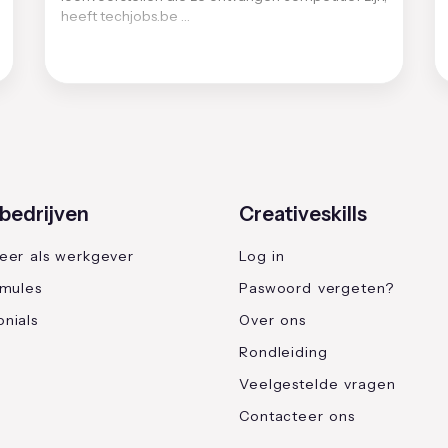
heeft techjobs.be …
bedrijven
Creativeskills
reer als werkgever
Log in
rmules
Paswoord vergeten?
nials
Over ons
Rondleiding
Veelgestelde vragen
Contacteer ons