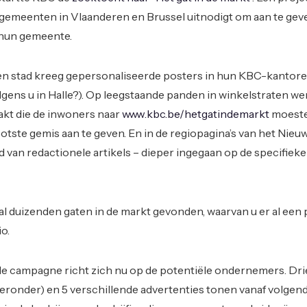
e gemeenten in Vlaanderen en Brussel uitnodigt om aan te gev
 hun gemeente.
en stad kreeg gepersonaliseerde posters in hun KBC-kantoren
gens u in Halle?). Op leegstaande panden in winkelstraten w
kt die de inwoners naar
www.kbc.be/hetgatindemarkt
moest
otste gemis aan te geven. En in de regiopagina’s van het Nieu
d van redactionele artikels – dieper ingegaan op de specifiek
al duizenden gaten in de markt gevonden, waarvan u er al een 
o.
de campagne richt zich nu op de potentiële ondernemers. Dri
hieronder) en 5 verschillende advertenties tonen vanaf volge