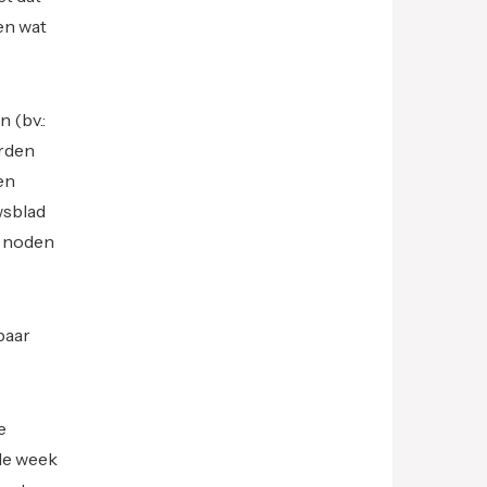
en wat
 (bv.:
erden
en
wsblad
e noden
paar
e
nde week