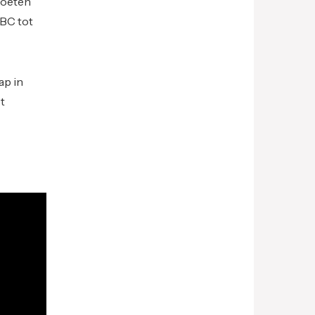
moeten
KBC tot
ap in
t