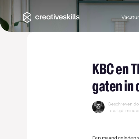
Vacatu
KBC en T
gaten in
Geschreven doo
Leestijd: minde
Ondernemen
Recla
Een maand geleden 