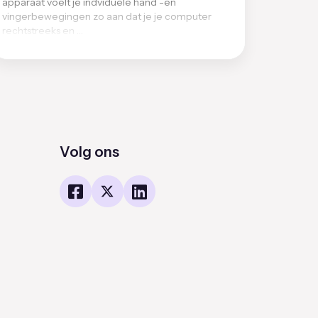
apparaat voelt je indviduele hand -en
vingerbewegingen zo aan dat je je computer
rechtstreeks en …
Volg ons