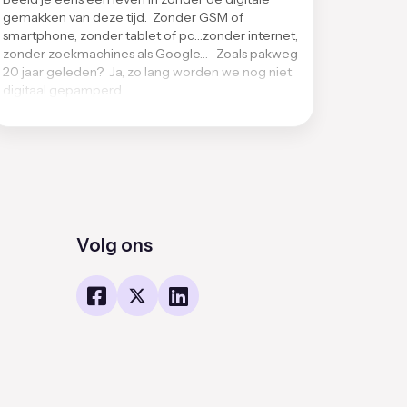
gemakken van deze tijd. Zonder GSM of
smartphone, zonder tablet of pc…zonder internet,
zonder zoekmachines als Google… Zoals pakweg
20 jaar geleden? Ja, zo lang worden we nog niet
digitaal gepamperd …
Volg ons