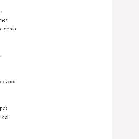
n
 met
e dosis
rs
op voor
pc),
nkel