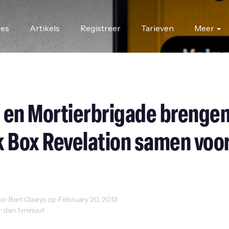
res
Artikels
Registreer
Tarieven
Meer
 en Mortierbrigade brenge
k Box Revelation samen voo
r Bart Claeys op February 20, 2013
r dan 1 minuut