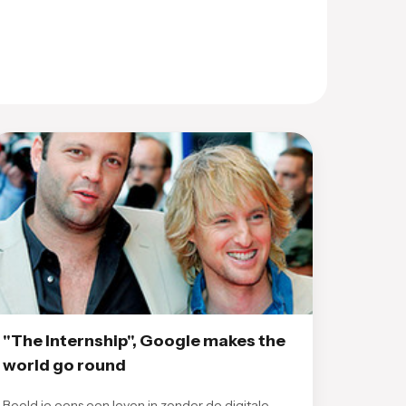
"The Internship", Google makes the
world go round
Beeld je eens een leven in zonder de digitale