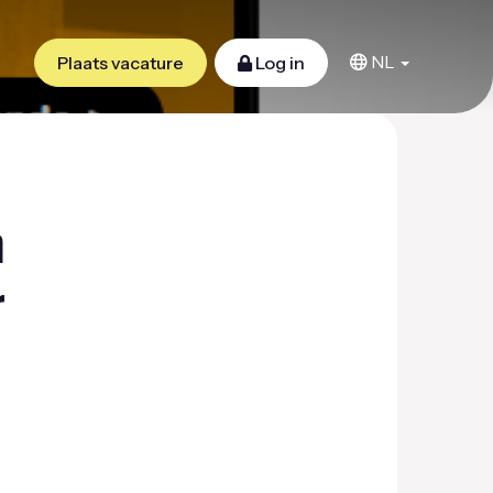
NL
Plaats vacature
Log in
n
r