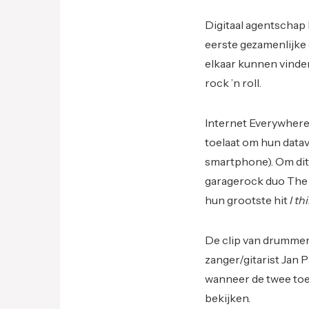
Digitaal agentschap
eerste gezamenlijke
elkaar kunnen vinden
rock ’n roll.
Internet Everywhere
toelaat om hun datav
smartphone). Om dit
garagerock duo The 
hun grootste hit
I th
De clip van drummer D
zanger/gitarist Jan 
wanneer de twee toes
bekijken.