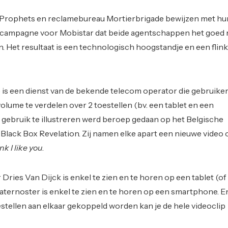
 Prophets en reclamebureau Mortierbrigade bewijzen met hu
 campagne voor Mobistar dat beide agentschappen het goed
. Het resultaat is een technologisch hoogstandje en een flink
 is een dienst van de bekende telecom operator die gebruike
olume te verdelen over 2 toestellen (bv. een tablet en een
 gebruik te illustreren werd beroep gedaan op het Belgische
Black Box Revelation. Zij namen elke apart een nieuwe video 
ink I like you
.
ries Van Dijck is enkel te zien en te horen op een tablet (of 
Paternoster is enkel te zien en te horen op een smartphone. E
tellen aan elkaar gekoppeld worden kan je de hele videoclip