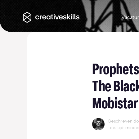
Vacatu
Prophets
The Blac
Mobistar
Geschreven doo
Leestijd: minde
Reclame