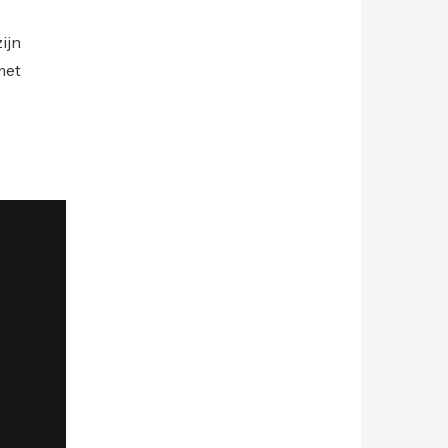
ijn
met