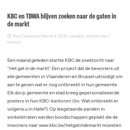
KBC en TBWA blijven zoeken naar de gaten in
de markt
Bart Claeys op March 4, 2013 · Leestijd: minder dan 1
minuut
Ondernemen
Reclame
Een maand geleden startte KBC de zoektocht naar
“Het gat in de markt”. Een project dat de bewoners uit
alle gemeenten in Vlaanderen en Brussel uitnodigt om
aan te geven wat er nog ontbreekt in hun gemeente.
Elk dorp, gemeente en stad kreeg gepersonaliseerde
posters in hun KBC-kantoren (bv.: Wat ontbreekt er
volgens u in Halle?). Op leegstaande panden in
winkelstraten werden boodschappen geplakt die de
inwoners naar www.kbc.be/hetgatindemarkt moesten