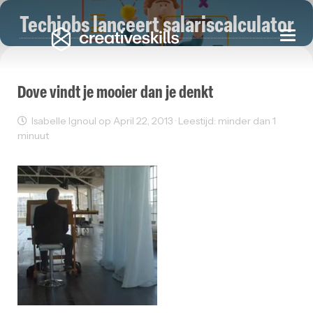
Techjobs lanceert salariscalculator
Togg
navi
Dove vindt je mooier dan je denkt
Isabelle Ignoul op April 22, 2013 · Leestijd: minder dan 1
minuut
Creativity
Reclame