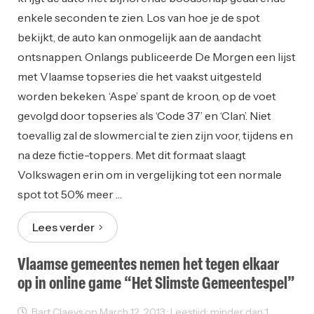
enkele seconden te zien. Los van hoe je de spot
bekijkt, de auto kan onmogelijk aan de aandacht
ontsnappen. Onlangs publiceerde De Morgen een lijst
met Vlaamse topseries die het vaakst uitgesteld
worden bekeken. ‘Aspe’ spant de kroon, op de voet
gevolgd door topseries als ‘Code 37’ en ‘Clan’. Niet
toevallig zal de slowmercial te zien zijn voor, tijdens en
na deze fictie-toppers. Met dit formaat slaagt
Volkswagen erin om in vergelijking tot een normale
spot tot 50% meer …
Lees verder
Vlaamse gemeentes nemen het tegen elkaar
op in online game “Het Slimste Gemeentespel”
Bart Claeys op March 12, 2013 · Leestijd: minder dan 1