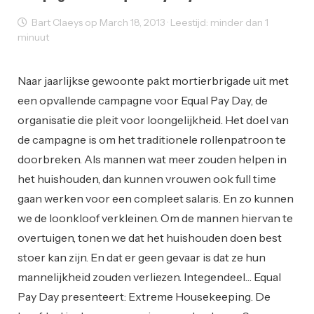
Bart Claeys op March 18, 2013 · Leestijd: minder dan 1
minuut
Reclame
Naar jaarlijkse gewoonte pakt mortierbrigade uit met
een opvallende campagne voor Equal Pay Day, de
organisatie die pleit voor loongelijkheid. Het doel van
de campagne is om het traditionele rollenpatroon te
doorbreken. Als mannen wat meer zouden helpen in
het huishouden, dan kunnen vrouwen ook full time
gaan werken voor een compleet salaris. En zo kunnen
we de loonkloof verkleinen. Om de mannen hiervan te
overtuigen, tonen we dat het huishouden doen best
stoer kan zijn. En dat er geen gevaar is dat ze hun
mannelijkheid zouden verliezen. Integendeel… Equal
Pay Day presenteert: Extreme Housekeeping. De