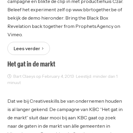
campagne en blikte de clip in met productiehuis Czar.
Beleef het experiment zelf op www.bbrtogether.be of
bekijk de demo hieronder: Bring the Black Box
Revelation back together from ProphetsAgency on
Vimeo.
Lees verder
Het gat in de markt
Bart Claeys op February 4, 2013 · Leestijd: minder dan 1
minuut
Ondernemen
Reclame
Dat we bij Creativeskills.be van ondernemen houden
is al langer gekend. De campagne van KBC “Het gat in
de markt” sluit daar mooi bij aan. KBC gaat op zoek
naar de gaten in de markt van àlle gemeenten in