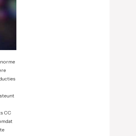
 enorme
ere
ducties
steunt
ts CC
 omdat
ote