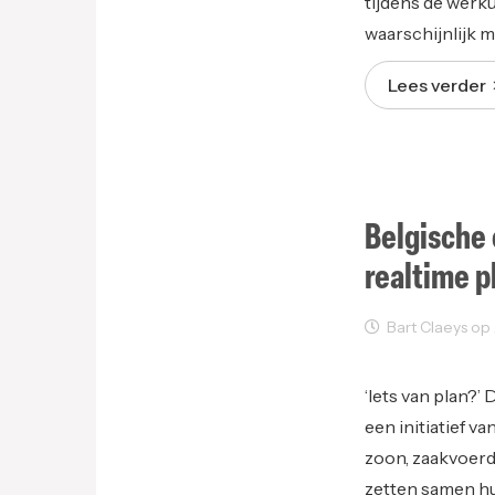
tijdens de werk
waarschijnlijk 
Lees verder
Belgische
realtime p
Bart Claeys op A
Sectornieuws
‘Iets van plan?’
een initiatief 
zoon, zaakvoerd
zetten samen hu