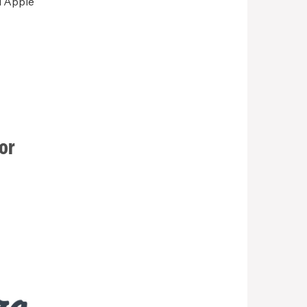
u Apple
or