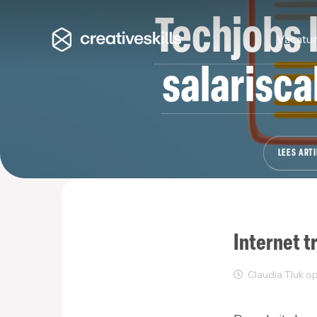
Techjobs 
Vacatu
salarisca
LEES ARTI
Internet t
Claudia Tluk op 
Sectornieuws