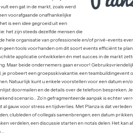
vult een gat in de markt, zoals werd
een voorafgaande onafhankelijke
het is een idee gegroeid uit een
ie: het zijn steeds dezelfde mensen die
de hele organisatie van professionele en/of privé-events eve
n geen tools voorhanden om dit soort events efficiënt te pla
chikte applicatie ontwikkelen én met succes in de markt zette
ing. Maar beide ondernemers gaan ervoor! Gebruiksvriendelij
l, je probeert een groepsskivakantie, een teambuildingevent 
en. Natuurlijk kunt u enkele voorstellen voor een datum en/of
nlijst doormailen en de details over de telefoon bespreken. J
ekend scenario… Zo’n gefragmenteerde aanpak is echter verr
t al gauw voor stress en tijdverlies. Met Planza is dat verleden t
den, clubleden of collega’s samenbrengen, een datum prikken
taken verdelen, een discussie starten en nota’s delen. Het kan a
 …