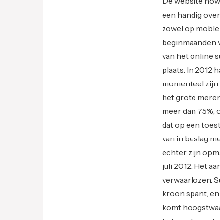
De website how
een handig overz
zowel op mobiel 
beginmaanden va
van het online 
plaats. In 2012 
momenteel zijn 
het grote merend
meer dan 75%, op
dat op een toest
van in beslag me
echter zijn opma
juli 2012. Het 
verwaarlozen. S
kroon spant, en
komt hoogstwaar