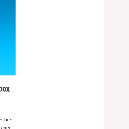
box
httien
 team