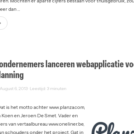
uren. Mochten er aparte cijfers bestaan voor thuisgebruik, zo
meer dan …
 ondernemers lanceren webapplicatie vo
lanning
ugust 6, 2013 · Leestijd: 3 minuten
Startups
 Dat is het motto achter www.planza.com,
van Koen en Jeroen De Smet. Vader en
ers van vertaalbureau www.oneliner.be,
n schouders onder het project. Gat in