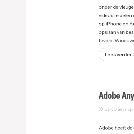
onder de vleugel
video’s te delen
op iPhone en An
opslaan van bes
tevens Windows
Lees verder
Adobe Any
Bart Claeys op J
Sectornieuws
Adobe heeft de 