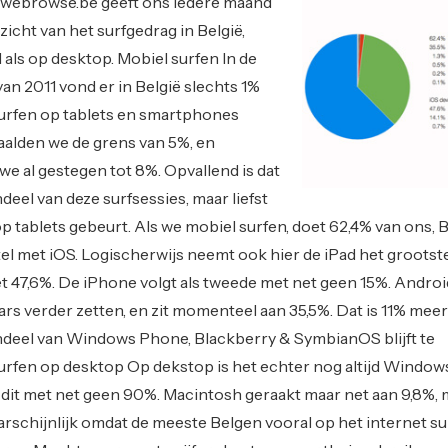
webrowse.be geeft ons iedere maand
icht van het surfgedrag in België,
als op desktop. Mobiel surfen In de
n 2011 vond er in België slechts 1%
surfen op tablets en smartphones
haalden we de grens van 5%, en
we al gestegen tot 8%. Opvallend is dat
eel van deze surfsessies, maar liefst
 tablets gebeurt. Als we mobiel surfen, doet 62,4% van ons, 
el met iOS. Logischerwijs neemt ook hier de iPad het grootst
t 47,6%. De iPhone volgt als tweede met net geen 15%. Android 
rs verder zetten, en zit momenteel aan 35,5%. Dat is 11% meer
aandeel van Windows Phone, Blackberry & SymbianOS blijft te
urfen op desktop Op dekstop is het echter nog altijd Windows
 dit met net geen 90%. Macintosh geraakt maar net aan 9,8%, 
schijnlijk omdat de meeste Belgen vooral op het internet su