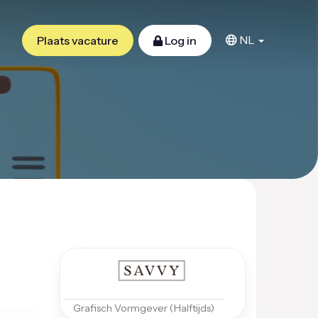
NL
Plaats vacature
Log in
Grafisch Vormgever (Halftijds)