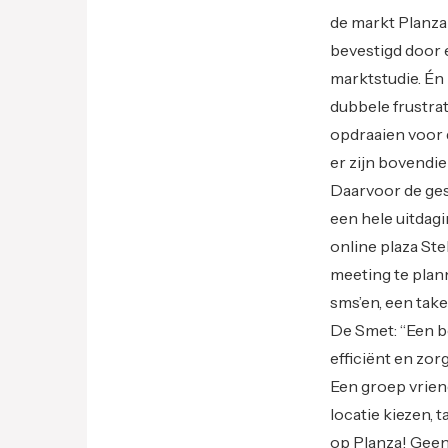
de markt Planza 
bevestigd door 
marktstudie. Én 
dubbele frustrat
opdraaien voor 
er zijn bovendie
Daarvoor de ges
een hele uitdag
online plaza Ste
meeting te plann
sms’en, een take
De Smet: “Een b
efficiënt en zorg
Een groep vrien
locatie kiezen, 
op Planza! Geen