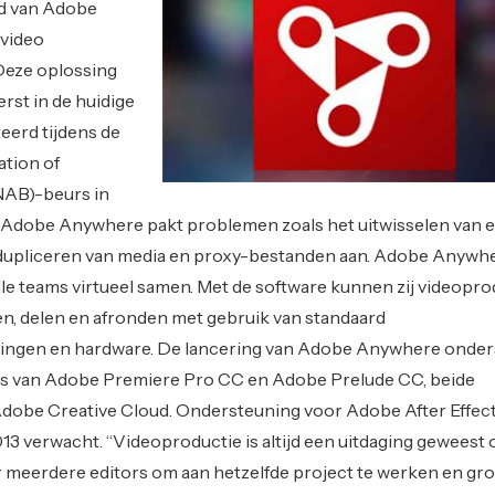
d van Adobe
video
Deze oplossing
rst in de huidige
erd tijdens de
ation of
NAB)-beurs in
aar. Adobe Anywhere pakt problemen zoals het uitwisselen van
 dupliceren van media en proxy-bestanden aan. Adobe Anywh
lle teams virtueel samen. Met de software kunnen zij videopro
n, delen en afronden met gebruik van standaard
dingen en hardware. De lancering van Adobe Anywhere onder
ies van Adobe Premiere Pro CC en Adobe Prelude CC, beide
dobe Creative Cloud. Ondersteuning voor Adobe After Effec
013 verwacht. “Videoproductie is altijd een uitdaging geweest
or meerdere editors om aan hetzelfde project te werken en gr