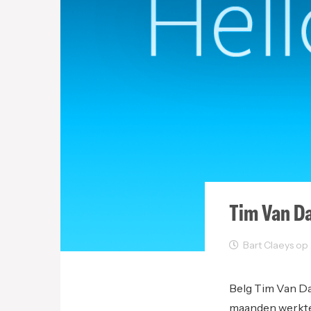
Tim Van Da
Bart Claeys op J
Sectornieuws
Belg Tim Van Da
maanden werkte