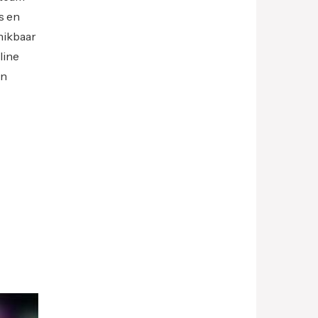
s en
chikbaar
line
en