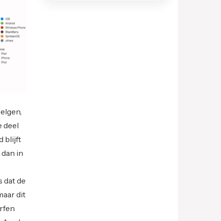
Belgen,
e deel
blijft
 dan in
 dat de
maar dit
rfen