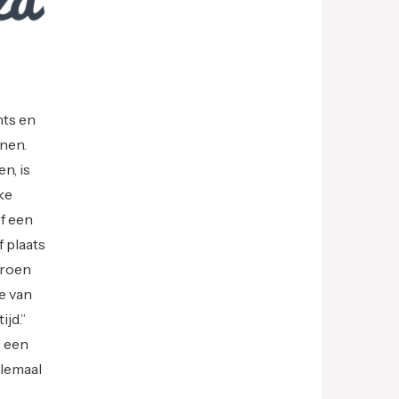
nts en
nnen.
n, is
ke
of een
 plaats
eroen
e van
ijd.”
, een
llemaal