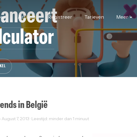
lanceert
res
Artikels
Registreer
Tarieven
Meer
lculator
KEL
rends in België
August 7, 2013 · Leestijd: minder dan 1 minuut