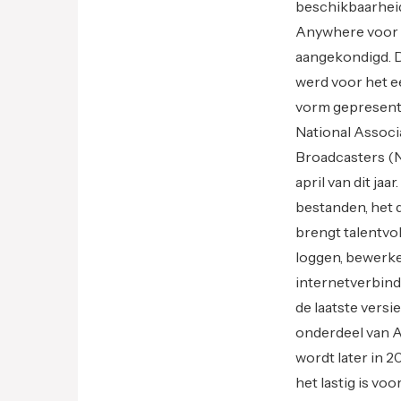
beschikbaarhei
Anywhere voor 
aangekondigd. 
werd voor het ee
vorm gepresente
National Associ
Broadcasters (
april van dit j
bestanden, het
brengt talentvo
loggen, bewerke
internetverbin
de laatste vers
onderdeel van A
wordt later in 2
het lastig is vo