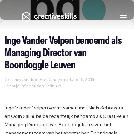
Togg
navi
Inge Vander Velpen benoemd als
Managing Director van
Boondoggle Leuven
Geschreven door Bart Claeys op June 19, 2013
Leestijd: minder dan 1 minuut
Sectornieuws
Inge Vander Velpen vormt samen met Niels Schreyers
en Odin Saillé, beide recentelijk benoemd als Creative en
Managing Directors van Boondoggle Leuven, het
management team van het agentschap Boondoggle