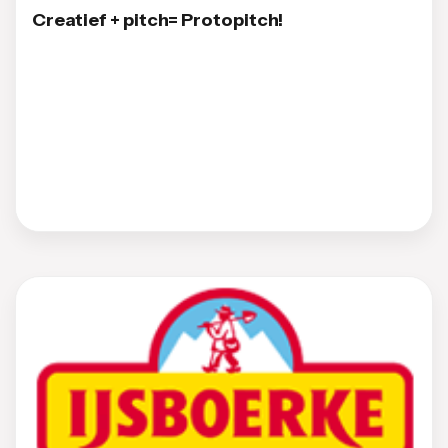
Creatief + pitch= Protopitch!