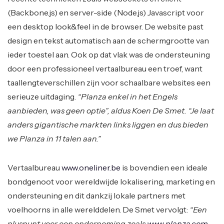
(Backbone.js) en server-side (Node.js) Javascript voor
een desktop look&feel in de browser. De website past
design en tekst automatisch aan de schermgrootte van
ieder toestel aan. Ook op dat vlak was de ondersteuning
door een professioneel vertaalbureau een troef, want
taallengteverschillen zijn voor schaalbare websites een
serieuze uitdaging.
“Planza enkel in het Engels
aanbieden, was geen optie”, aldus Koen De Smet. “Je laat
anders gigantische markten links liggen en dus bieden
we Planza in 11 talen aan.”
Vertaalbureau
www.oneliner.be
is bovendien een ideale
bondgenoot voor wereldwijde lokalisering, marketing en
ondersteuning en dit dankzij lokale partners met
voelhoorns in alle werelddelen. De Smet vervolgt:
“Een
pluspunt voor een onderneming zoals
www.planza.com
,