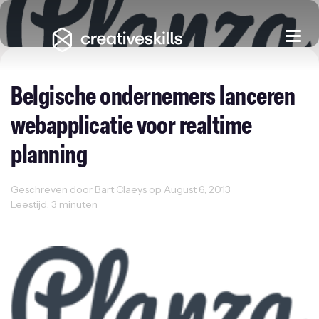
Togg
navi
Belgische ondernemers lanceren
webapplicatie voor realtime
planning
Geschreven door Bart Claeys op August 6, 2013
Leestijd: 3 minuten
Sectornieuws
Startups