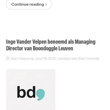
Continue reading
Inge Vander Velpen benoemd als Managing
Director van Boondoggle Leuven
Bart Claeys op June 19, 2013 · Leestijd: less than 1 minute
Sectornieuws