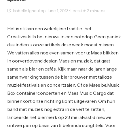
Isabelle Ignoul op June 1, 2013 · Leestijd: 2 minutes
Sectornieuws
Het is stilaan een wekelijkse traditie…het
Creativeskills.be-nieuws in een notedop. Geen paniek
dus indien u onze artikels deze week moest missen.
We vatten alles nog even samen voor u: Maes blikken
in oorverdovend design Maes en muziek, dat gaat
samen als bier en cafés. Kijk maar naar de jarenlange
samenwerking tussen de bierbrouwer met talloze
muziekfestivals en concertzalen. Of de Maes be.Music
Box containerconcerten en Maes Music Cargo dat
binnenkort onze richting komt uitgevaren. Om hun
band met muziek nog extra in de verf te zetten,
lanceerde het biermerk op 23 mei alvast 6 nieuwe
ontwerpen op basis van 6 bekende songtitels. Voor