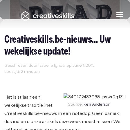
Togg
navi
Creativeskills.be-nieuws… Uw
wekelijkse update!
Geschreven door Isabelle Ignoul op June 1, 2013
Leestijd: 2 minuten
Sectornieuws
Het is stilaan een
Source:
Kelli Anderson
wekelijkse traditie…het
Creativeskills.be-nieuws in een notedop. Geen paniek
dus indien u onze artikels deze week moest missen. We
vatten alles nog even samen voor u: