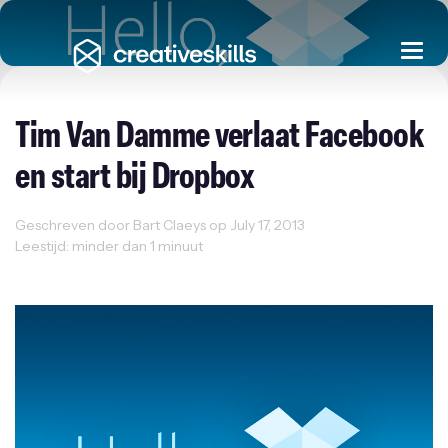
Togg
navi
Tim Van Damme verlaat Facebook
en start bij Dropbox
Geschreven door Bart Claeys op July 17, 2013
Leestijd: minder dan 1 minuut
Sectornieuws