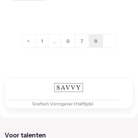
1
...
6
7
8
Grafisch Vormgever (Halftijds)
Voor talenten