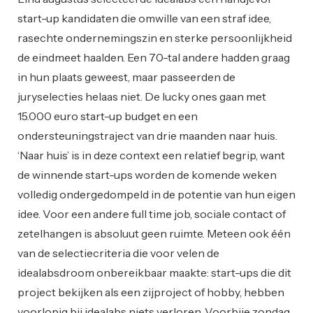
start-up kandidaten die omwille van een straf idee,
rasechte ondernemingszin en sterke persoonlijkheid
de eindmeet haalden. Een 70-tal andere hadden graag
in hun plaats geweest, maar passeerden de
juryselecties helaas niet. De lucky ones gaan met
15.000 euro start-up budget en een
ondersteuningstraject van drie maanden naar huis.
‘Naar huis’ is in deze context een relatief begrip, want
de winnende start-ups worden de komende weken
volledig ondergedompeld in de potentie van hun eigen
idee. Voor een andere full time job, sociale contact of
zetelhangen is absoluut geen ruimte. Meteen ook één
van de selectiecriteria die voor velen de
idealabsdroom onbereikbaar maakte: start-ups die dit
project bekijken als een zijproject of hobby, hebben
voorlopig bij idealabs niets verloren. Voorbije zondag