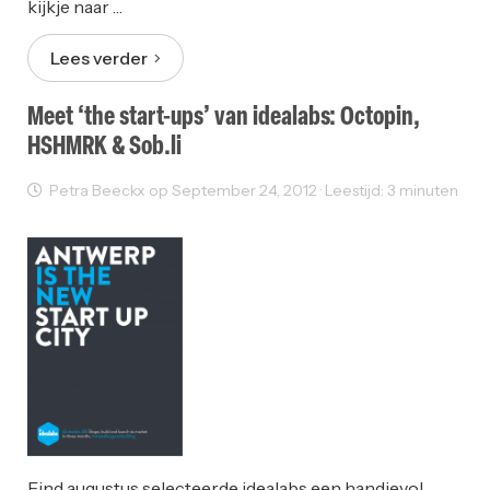
kijkje naar …
Lees verder
Meet ‘the start-ups’ van idealabs: Octopin,
HSHMRK & Sob.li
Petra Beeckx op September 24, 2012 · Leestijd: 3 minuten
Innovatie
Ondernemen
Eind augustus selecteerde idealabs een handjevol