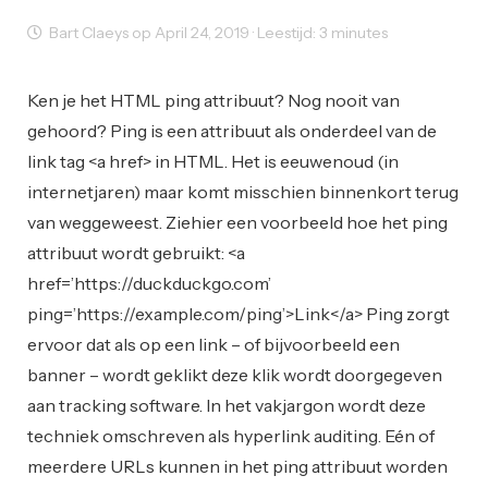
Bart Claeys op April 24, 2019 · Leestijd: 3 minutes
User Experience
Web Design
Web Development
Ken je het HTML ping attribuut? Nog nooit van
gehoord? Ping is een attribuut als onderdeel van de
link tag <a href> in HTML. Het is eeuwenoud (in
internetjaren) maar komt misschien binnenkort terug
van weggeweest. Ziehier een voorbeeld hoe het ping
attribuut wordt gebruikt: <a
href=’https://duckduckgo.com’
ping=’https://example.com/ping’>Link</a> Ping zorgt
ervoor dat als op een link – of bijvoorbeeld een
banner – wordt geklikt deze klik wordt doorgegeven
aan tracking software. In het vakjargon wordt deze
techniek omschreven als hyperlink auditing. Eén of
meerdere URLs kunnen in het ping attribuut worden