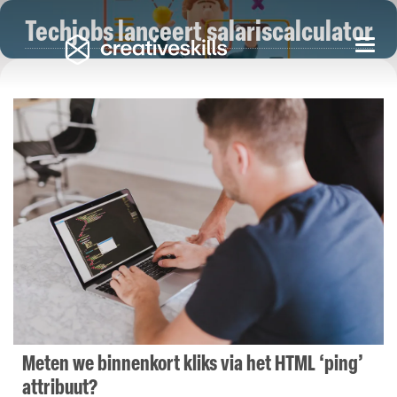
Techjobs lanceert salariscalculator
Togg
navi
Meten we binnenkort kliks via het HTML ‘ping’
attribuut?