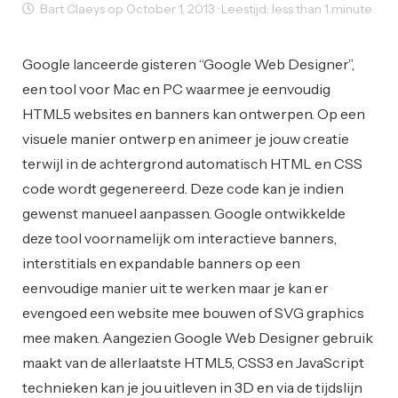
Bart Claeys op October 1, 2013 · Leestijd: less than 1 minute
Mobile Design
Web Design
Web Development
Google lanceerde gisteren “Google Web Designer”,
een tool voor Mac en PC waarmee je eenvoudig
HTML5 websites en banners kan ontwerpen. Op een
visuele manier ontwerp en animeer je jouw creatie
terwijl in de achtergrond automatisch HTML en CSS
code wordt gegenereerd. Deze code kan je indien
gewenst manueel aanpassen. Google ontwikkelde
deze tool voornamelijk om interactieve banners,
interstitials en expandable banners op een
eenvoudige manier uit te werken maar je kan er
evengoed een website mee bouwen of SVG graphics
mee maken. Aangezien Google Web Designer gebruik
maakt van de allerlaatste HTML5, CSS3 en JavaScript
technieken kan je jou uitleven in 3D en via de tijdslijn