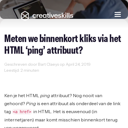
Togg
navi
Meten we binnenkort kliks via het
HTML ‘ping’ attribuut?
Geschreven door Bart Claeys op April 24, 2019
Leestijd: 2 minuten
User Experience
Web Design
Web Development
Ken je het HTML
ping
attribuut? Nog nooit van
gehoord?
Ping
is een attribuut als onderdeel van de link
tag
in HTML. Het is eeuwenoud (in
<a href>
internetjaren) maar komt misschien binnenkort terug
van weggeweest.