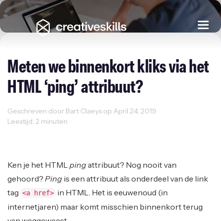
Togg
navi
Meten we binnenkort kliks via het
HTML ‘ping’ attribuut?
Geschreven door Bart Claeys op April 24, 2019
Leestijd: 2 minuten
User Experience
Web Design
Web Development
Ken je het HTML
ping
attribuut? Nog nooit van
gehoord?
Ping
is een attribuut als onderdeel van de link
tag
in HTML. Het is eeuwenoud (in
<a href>
internetjaren) maar komt misschien binnenkort terug
van weggeweest.