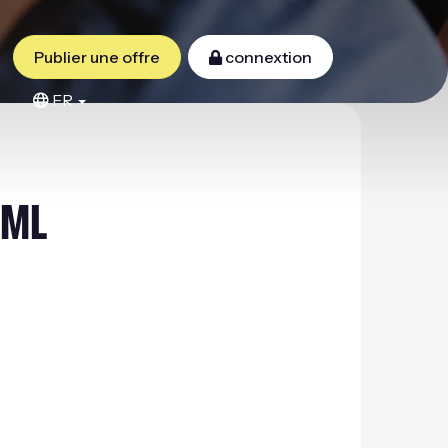
Publier une offre
connextion
FR
TML