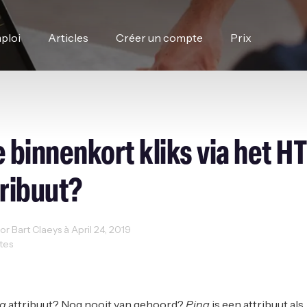
ploi
Articles
Créer un compte
Prix
 binnenkort kliks via het H
tribuut?
 Bart Claeys à April 24, 2019
utes
b Design
Web Development
ng
attribuut? Nog nooit van gehoord?
Ping
is een attribuut als