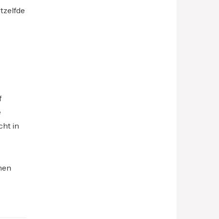
etzelfde
f
e
cht in
nen