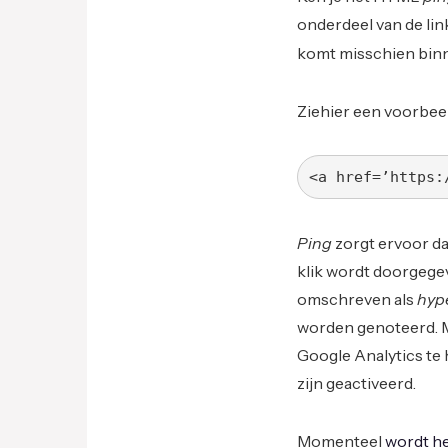
onderdeel van de lin
komt misschien bin
Ziehier een voorbee
<a href=’https:
Ping
zorgt ervoor dat
klik wordt doorgegev
omschreven als
hype
worden genoteerd. M
Google Analytics te 
zijn geactiveerd.
Momenteel
wordt he