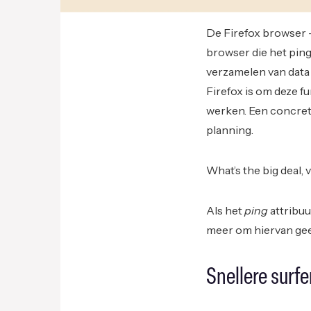
De Firefox browser –
browser die het ping
verzamelen van data v
Firefox is om deze f
werken. Een concrete
planning.
What’s the big deal, v
Als het
ping
attribuu
meer om hiervan gee
Snellere surfe