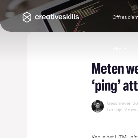
Offres d'em
Plus
Meten we
‘ping’ at
Geschreven door
Leestijd: 2 min
User Experience
We
Ken je het HTML
pi