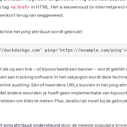
k tag
in HTML. Het is eeuwenoud (in internetjaren)
<a href>
nenkort terug van weggeweest.
ld hoe het
ping
attribuut wordt gebruikt:
//duckduckgo.com’ ping=’https://example.com/ping’>
 als op een link – of bijvoorbeeld een banner – wordt geklikt
en aan tracking software. In het vakjargon wordt deze techni
rlink auditing
. Eén of meerdere URLs kunnen in het
ping
att
et andere woorden, je hoeft geen implementatie van bijvoor
hebben om kliks te meten. Plus, JavaScript moet bij de gebruik
t ping attribuut ondersteund
door de meeste populaire brow