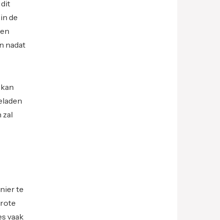
dit
in de
een
en nadat
 kan
geladen
 zal
nier te
grote
es vaak