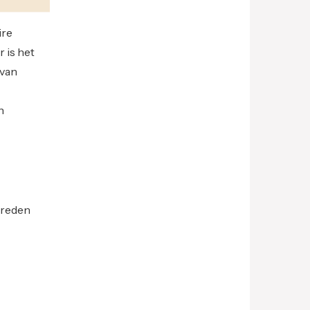
ire
 is het
 van
n
 reden