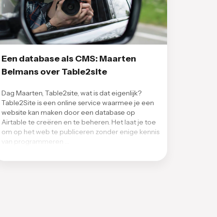
Een database als CMS: Maarten
Belmans over Table2site
Dag Maarten, Table2site, wat is dat eigenlijk?
Table2Site is een online service waarmee je een
website kan maken door een database op
Airtable te creëren en te beheren. Het laat je toe
om op het web te publiceren zonder enige kennis
van programmeren …