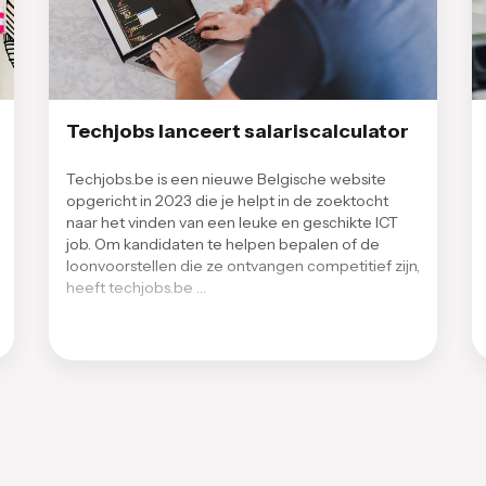
Techjobs lanceert salariscalculator
Techjobs.be is een nieuwe Belgische website
opgericht in 2023 die je helpt in de zoektocht
naar het vinden van een leuke en geschikte ICT
job. Om kandidaten te helpen bepalen of de
loonvoorstellen die ze ontvangen competitief zijn,
heeft techjobs.be …