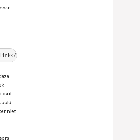
 maar
Link</a>
 deze
ek
ribuut
beeld
er niet
sers