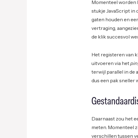
Momenteel worden kl
stukje JavaScript in
gaten houden en een 
vertraging, aangezie
de klik succesvol w
Het registeren van k
uitvoeren via het
pi
terwijl parallel in d
dus een pak sneller 
Gestandaardi
Daarnaast zou het e
meten. Momenteel zij
verschillen tussen 