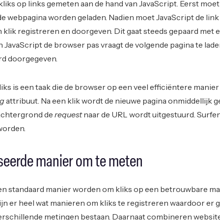
iks op links gemeten aan de hand van JavaScript. Eerst moet 
 de webpagina worden geladen. Nadien moet JavaScript de link 
klik registreren en doorgeven. Dit gaat steeds gepaard met 
n JavaScript de browser pas vraagt de volgende pagina te lad
erd doorgegeven.
liks is een taak die de browser op een veel efficiëntere manier
ng
attribuut. Na een klik wordt de nieuwe pagina onmiddellijk 
e achtergrond de
request
naar de URL wordt uitgestuurd. Surfen
worden.
seerde manier om te meten
en standaard manier worden om kliks op een betrouwbare ma
n er heel wat manieren om kliks te registreren waardoor er 
verschillende metingen bestaan. Daarnaat combineren websit