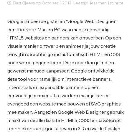
Bart Claeys op October 1, 2013 · Leestijd: less than 1 minute
Mobile Design
Web Design
Web Development
Google lanceerde gisteren “Google Web Designer”,
een tool voor Mac en PC waarmee je eenvoudig
HTML5 websites en banners kan ontwerpen. Op een
visuele manier ontwerp en animeer je jouw creatie
terwijl in de achtergrond automatisch HTML en CSS
code wordt gegenereerd. Deze code kan je indien
gewenst manueel aanpassen. Google ontwikkelde
deze tool voornamelijk om interactieve banners,
interstitials en expandable banners op een
eenvoudige manier uit te werken maar je kan er
evengoed een website mee bouwen of SVG graphics
mee maken. Aangezien Google Web Designer gebruik
maakt van de allerlaatste HTML5, CSS3 en JavaScript
technieken kan je jou uitleven in 3D en via de tijdslijn