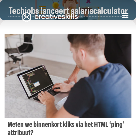
Techjobs lanceert salariscalculator
Togg
navi
Meten we binnenkort kliks via het HTML ‘ping’
attribuut?