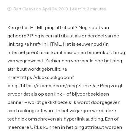
Bart Claeys op April 24, 2019 · Leestijd: 3 minutes
User Experience
Web Design
Web Development
Ken je het HTML ping attribuut? Nog nooit van
gehoord? Ping is een attribuut als onderdeel van de
link tag <a href> in HTML. Het is eeuwenoud (in
internetjaren) maar komt misschien binnenkort terug
van weggeweest. Ziehier een voorbeeld hoe het ping
attribuut wordt gebruikt: <a
href=’https://duckduckgo.com’
ping=’https://example.com/ping’>Link</a> Ping zorgt
ervoor dat als op een link – of bijvoorbeeld een
banner – wordt geklikt deze klik wordt doorgegeven
aan tracking software. In het vakjargon wordt deze
techniek omschreven als hyperlink auditing. Eén of
meerdere URLs kunnen in het ping attribuut worden