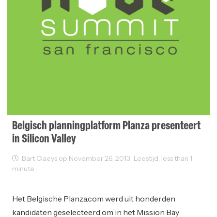
Belgisch planningplatform Planza presenteert
in Silicon Valley
Bart Claeys op November 26, 2013 · Leestijd: less than 1
minute
Sectornieuws
Startups
Het Belgische Planza.com werd uit honderden
kandidaten geselecteerd om in het Mission Bay