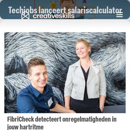
Techjobs lanceert salariscalculator
Togg
navi
FibriCheck detecteert onregelmatigheden in
jouw hartritme