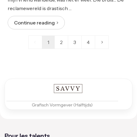
reclamewereld is drastisch …
Continue reading
1
2
3
4
Grafisch Vormgever (Halftijds)
Pour les talents