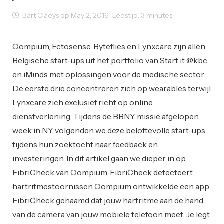
Bart Claeys op May 2, 2016 · Leestijd: 3 minutes
Startups
Qompium, Ectosense, Byteflies en Lynxcare zijn allen
Belgische start-ups uit het portfolio van Start it @kbc
en iMinds met oplossingen voor de medische sector.
De eerste drie concentreren zich op wearables terwijl
Lynxcare zich exclusief richt op online
dienstverlening. Tijdens de BBNY missie afgelopen
week in NY volgenden we deze beloftevolle start-ups
tijdens hun zoektocht naar feedback en
investeringen. In dit artikel gaan we dieper in op
FibriCheck van Qompium. FibriCheck detecteert
hartritmestoornissen Qompium ontwikkelde een app
FibriCheck genaamd dat jouw hartritme aan de hand
van de camera van jouw mobiele telefoon meet. Je legt