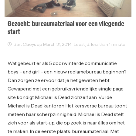
Gezocht: bureaumateriaal voor een vliegende
start
Bart Claeys op March 31, 2014 · Leestijd: less than 1 minute
Ondernemen
Reclame
Startups
Working Space
Wat gebeurt er als 5 doorwinterde communicatie
boys – and girl – een nieuw reclamebureau beginnen?
Dan zorgen ze ervoor dat je het geweten hebt.
Gewapend met een gebruiksvriendelijke single page
site kondigt Michael is Dead zichzelf aan. Vul de
Michael is Dead kantoren Het kersverse bureau toont
meteen haar scherpzinnigheid: Michael is Dead stelt
zich voor als start-up, die op zoek is naar àlles om het
te maken. In de eerste plaats: bureaumateriaal. Met