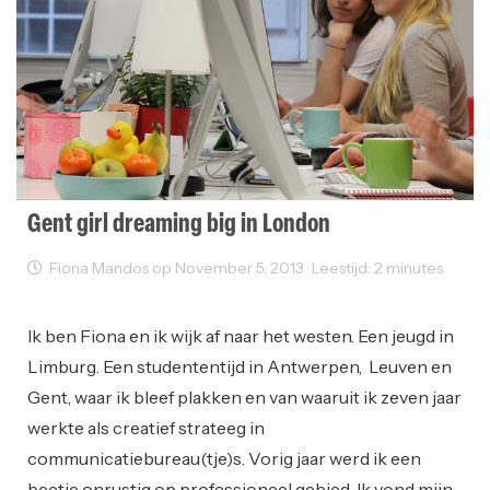
Gent girl dreaming big in London
Fiona Mandos op November 5, 2013 · Leestijd: 2 minutes
Reclame
Startups
Ik ben Fiona en ik wijk af naar het westen. Een jeugd in
Limburg. Een studententijd in Antwerpen, Leuven en
Gent, waar ik bleef plakken en van waaruit ik zeven jaar
werkte als creatief strateeg in
communicatiebureau(tje)s. Vorig jaar werd ik een
beetje onrustig op professioneel gebied. Ik vond mijn