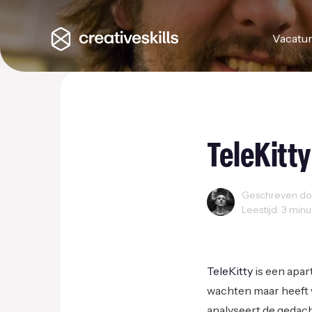
Vacatu
TeleKitty
Geschreven door
Leestijd: 3 min
Startups
TeleKitty
is een apar
wachten maar heeft w
analyseert de gedach