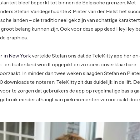
lariteit bleef beperkt tot binnen de Belgische grenzen. Met
unders Stefan Vandegehuchte & Pieter van der Helst het succ
ische landen – die traditioneel gek zijn van schattige karaktert
 groot belang kunnen zijn. Ook voor deze app deed HeyHey 
de graphics.
r in New York
vertelde Stefan ons dat de TeleKitty app her en
n- en buitenland wordt opgepikt en zo soms onverklaarbare
orzaakt. In minder dan twee weken slaagden Stefan en Pieter
 downloads te noteren. TeleKitty zit dus duidelijk in de lift. De
rvoor te zorgen dat gebruikers de app op regelmatige basis g
 gebruik minder afhangt van piekmomenten veroorzaakt doo