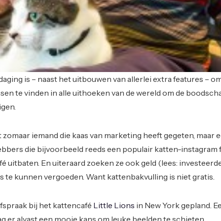
aging is – naast het uitbouwen van allerlei extra features – o
sen te vinden in alle uithoeken van de wereld om de boodsch
igen.
et zomaar iemand die kaas van marketing heeft gegeten, maar 
ebbers die bijvoorbeeld reeds een populair katten-instagram 
é uitbaten. En uiteraard zoeken ze ook geld (lees: investeerd
 te kunnen vergoeden. Want kattenbakvulling is niet gratis.
fspraak bij het kattencafé
Little Lions
in New York gepland. E
ag er alvast een mooie kans om leuke beelden te schieten.