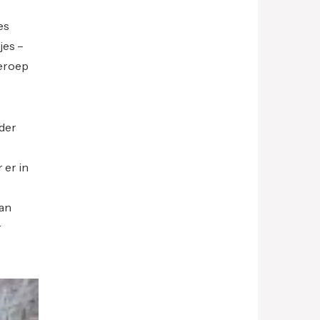
es
jes –
beroep
 der
 er in
aan
r