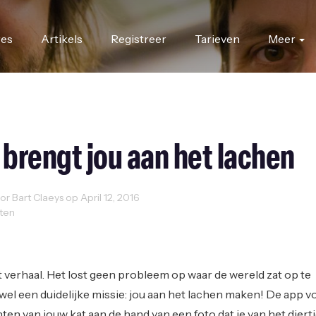
res
Artikels
Registreer
Tarieven
Meer
 brengt jou aan het lachen
 Bart Claeys op April 12, 2016
uten
t verhaal. Het lost geen probleem op waar de wereld zat op te
el een duidelijke missie: jou aan het lachen maken! De app v
ten van jouw kat aan de hand van een foto dat je van het diert