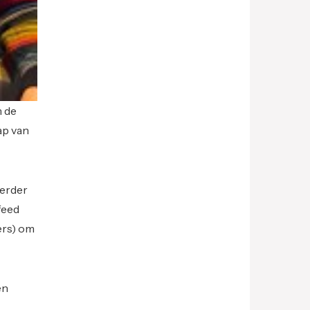
m de
ap van
eerder
feed
ers) om
en