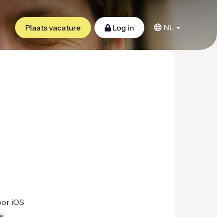
NL
Plaats vacature
Log in
oor iOS
je