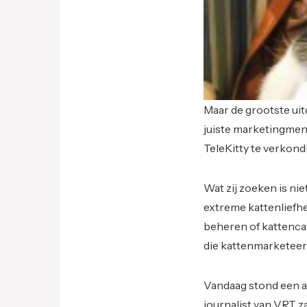
Maar de grootste uitd
juiste marketingmen
TeleKitty te verkond
Wat zij zoeken is ni
extreme kattenliefh
beheren of kattencaf
die kattenmarketeers
Vandaag stond een a
journalist van VRT z