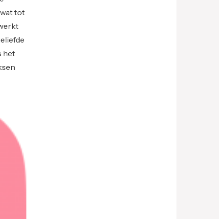
wat tot
(werkt
geliefde
s het
eksen