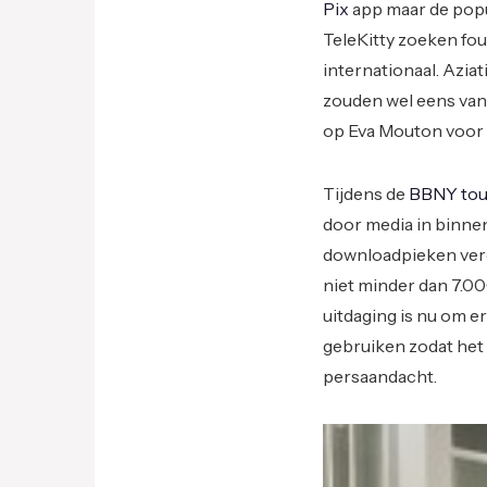
Pix
app maar de popu
TeleKitty zoeken fo
internationaal. Aziat
zouden wel eens van
op Eva Mouton voor 
Tijdens de
BBNY tou
door media in binne
downloadpieken vero
niet minder dan 7.000
uitdaging is nu om e
gebruiken zodat het
persaandacht.