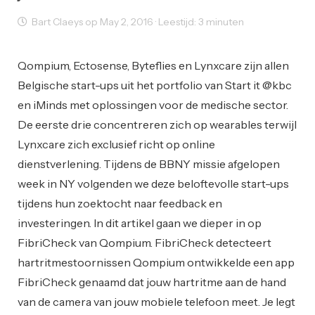
Bart Claeys op May 2, 2016 · Leestijd: 3 minuten
Startups
Qompium, Ectosense, Byteflies en Lynxcare zijn allen
Belgische start-ups uit het portfolio van Start it @kbc
en iMinds met oplossingen voor de medische sector.
De eerste drie concentreren zich op wearables terwijl
Lynxcare zich exclusief richt op online
dienstverlening. Tijdens de BBNY missie afgelopen
week in NY volgenden we deze beloftevolle start-ups
tijdens hun zoektocht naar feedback en
investeringen. In dit artikel gaan we dieper in op
FibriCheck van Qompium. FibriCheck detecteert
hartritmestoornissen Qompium ontwikkelde een app
FibriCheck genaamd dat jouw hartritme aan de hand
van de camera van jouw mobiele telefoon meet. Je legt