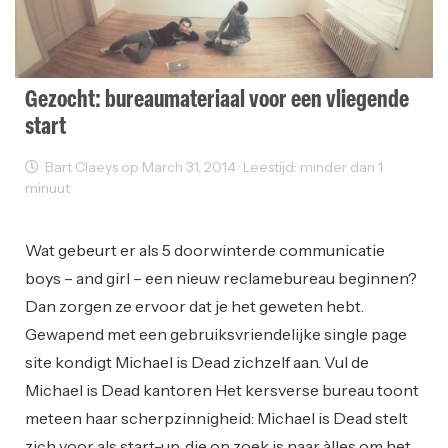
Gezocht: bureaumateriaal voor een vliegende
start
Bart Claeys op March 31, 2014 · Leestijd: minder dan 1
minuut
Ondernemen
Reclame
Startups
Working Space
Wat gebeurt er als 5 doorwinterde communicatie
boys – and girl – een nieuw reclamebureau beginnen?
Dan zorgen ze ervoor dat je het geweten hebt.
Gewapend met een gebruiksvriendelijke single page
site kondigt Michael is Dead zichzelf aan. Vul de
Michael is Dead kantoren Het kersverse bureau toont
meteen haar scherpzinnigheid: Michael is Dead stelt
zich voor als start-up, die op zoek is naar àlles om het