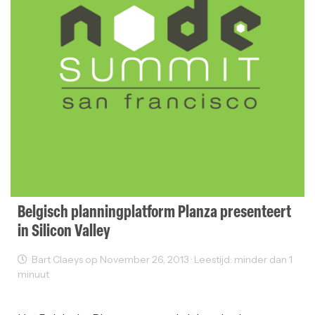
Belgisch planningplatform Planza presenteert
in Silicon Valley
Bart Claeys op November 26, 2013 · Leestijd: minder dan 1
minuut
Sectornieuws
Startups