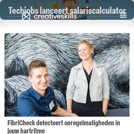
Techjobs lanceert salariscalculator
Togg
navi
FibriCheck detecteert onregelmatigheden in
jouw hartritme