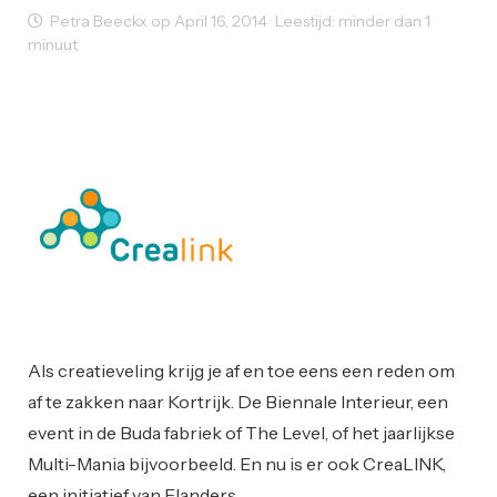
Petra Beeckx op April 16, 2014 · Leestijd: minder dan 1
minuut
Creativity
Ondernemen
Opleiding
Startups
Working Space
Als creatieveling krijg je af en toe eens een reden om
af te zakken naar Kortrijk. De Biennale Interieur, een
event in de Buda fabriek of The Level, of het jaarlijkse
Multi-Mania bijvoorbeeld. En nu is er ook CreaLINK,
een initiatief van Flanders