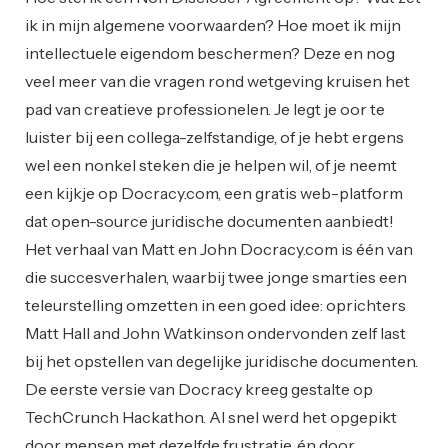
ik in mijn algemene voorwaarden? Hoe moet ik mijn
intellectuele eigendom beschermen? Deze en nog
veel meer van die vragen rond wetgeving kruisen het
pad van creatieve professionelen. Je legt je oor te
luister bij een collega-zelfstandige, of je hebt ergens
wel een nonkel steken die je helpen wil, of je neemt
een kijkje op Docracy.com, een gratis web-platform
dat open-source juridische documenten aanbiedt!
Het verhaal van Matt en John Docracy.com is één van
die succesverhalen, waarbij twee jonge smarties een
teleurstelling omzetten in een goed idee: oprichters
Matt Hall and John Watkinson ondervonden zelf last
bij het opstellen van degelijke juridische documenten.
De eerste versie van Docracy kreeg gestalte op
TechCrunch Hackathon. Al snel werd het opgepikt
door mensen met dezelfde frustratie, én door