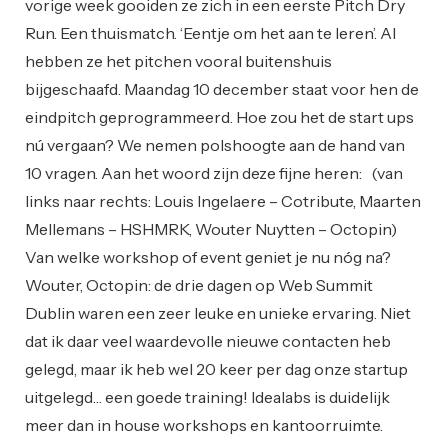
vorige week gooiden ze zich in een eerste Pitch Dry
Run. Een thuismatch. ‘Eentje om het aan te leren’. Al
hebben ze het pitchen vooral buitenshuis
bijgeschaafd. Maandag 10 december staat voor hen de
eindpitch geprogrammeerd. Hoe zou het de start ups
nú vergaan? We nemen polshoogte aan de hand van
10 vragen. Aan het woord zijn deze fijne heren: (van
links naar rechts: Louis Ingelaere – Cotribute, Maarten
Mellemans – HSHMRK, Wouter Nuytten – Octopin)
Van welke workshop of event geniet je nu nóg na?
Wouter, Octopin: de drie dagen op Web Summit
Dublin waren een zeer leuke en unieke ervaring. Niet
dat ik daar veel waardevolle nieuwe contacten heb
gelegd, maar ik heb wel 20 keer per dag onze startup
uitgelegd… een goede training! Idealabs is duidelijk
meer dan in house workshops en kantoorruimte.