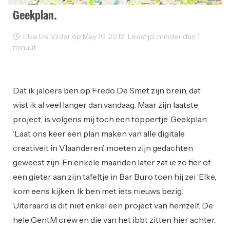
Geekplan.
Elke De Vilder op May 10, 2012 · Leestijd: minder dan 1
minuut
Computers
Coworking
Creativity
Opleiding
Working Space
Dat ik jaloers ben op Fredo De Smet zijn brein, dat
wist ik al veel langer dan vandaag. Maar zijn laatste
project, is volgens mij toch een toppertje. Geekplan.
‘Laat ons keer een plan maken van alle digitale
creativeit in Vlaanderen’, moeten zijn gedachten
geweest zijn. En enkele maanden later zat ie zo fier of
een gieter aan zijn tafeltje in Bar Buro toen hij zei ‘Elke,
kom eens kijken. Ik ben met iets nieuws bezig.‘
Uiteraard is dit niet enkel een project van hemzelf. De
hele GentM crew en die van het ibbt zitten hier achter.