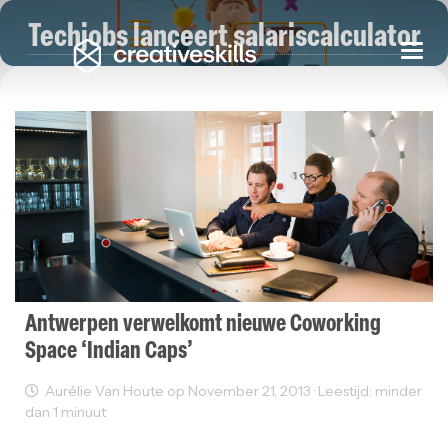
Techjobs lanceert salariscalculator
Togg
navi
Antwerpen verwelkomt nieuwe Coworking
Space ‘Indian Caps’
Aurélie Van Houte op November 21, 2013 · Leestijd: minder
dan 1 minuut
Coworking
Freelancer
Working Space