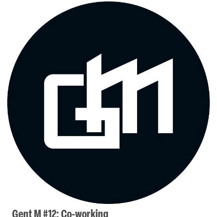
Gent M #12: Co-working