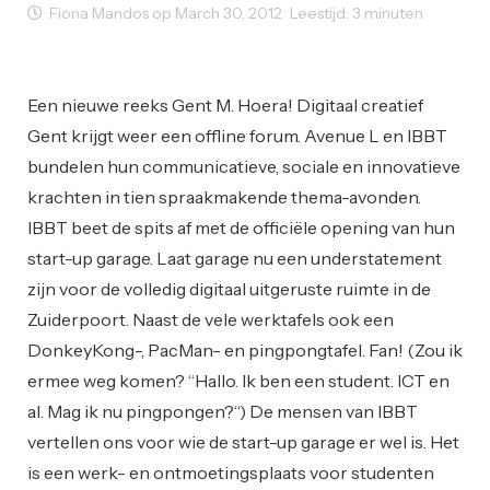
Fiona Mandos op March 30, 2012 · Leestijd: 3 minuten
Coworking
Creativity
Events
Inspiration
Working Space
Een nieuwe reeks Gent M. Hoera! Digitaal creatief
Gent krijgt weer een offline forum. Avenue L en IBBT
bundelen hun communicatieve, sociale en innovatieve
krachten in tien spraakmakende thema-avonden.
IBBT beet de spits af met de officiële opening van hun
start-up garage. Laat garage nu een understatement
zijn voor de volledig digitaal uitgeruste ruimte in de
Zuiderpoort. Naast de vele werktafels ook een
DonkeyKong-, PacMan- en pingpongtafel. Fan! (Zou ik
ermee weg komen? “Hallo. Ik ben een student. ICT en
al. Mag ik nu pingpongen?“) De mensen van IBBT
vertellen ons voor wie de start-up garage er wel is. Het
is een werk- en ontmoetingsplaats voor studenten