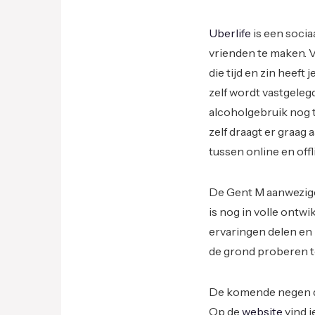
Uberlife
is een socia
vrienden te maken. V
die tijd en zin heeft
zelf wordt vastgelegd
alcoholgebruik nog 
zelf draagt er graag 
tussen online en offl
De Gent M aanwezige
is nog in volle ontwi
ervaringen delen en
de grond proberen t
De komende negen di
Op de
website
vind j