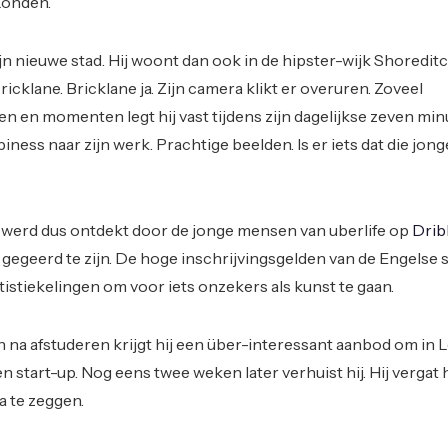
n Londen.
n nieuwe stad. Hij woont dan ook in de hipster-wijk Shoreditc
cklane. Bricklane ja. Zijn camera klikt er overuren. Zoveel
en en momenten legt hij vast tijdens zijn dagelijkse zeven mi
ness naar zijn werk. Prachtige beelden. Is er iets dat die jong
n werd dus ontdekt door de jonge mensen van uberlife op
Drib
kt gegeerd te zijn. De hoge inschrijvingsgelden van de Engelse
istiekelingen om voor iets onzekers als kunst te gaan.
 na afstuderen krijgt hij een über-interessant aanbod om in
n start-up. Nog eens twee weken later verhuist hij. Hij vergat 
a te zeggen.