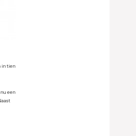
in tien
e nu een
Naast