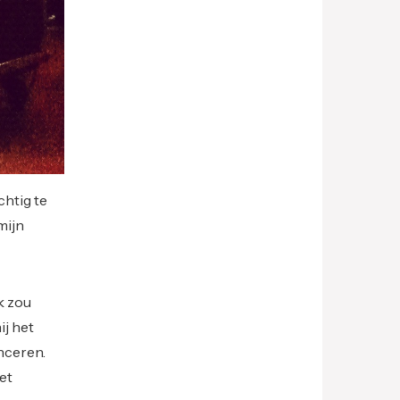
htig te
mijn
k zou
ij het
nceren.
et