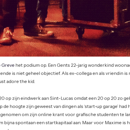
 Greve
het podium op. Een Gents 22-jarig wonderkind woonac
de is niet geheel objectief. Als ex-collega en als vriendin is 
st adore the kid.
 20 op zijn eindwerk aan Sint-Lucas omdat een 20 op 20 zo ge
op de hoogte zijn geweest van dingen als ‘start-up garage’ had h
 genomen om zijn online krant voor grafische studenten te la
m bijna spontaan een startkapitaal aan. Maar voor Maxime is h