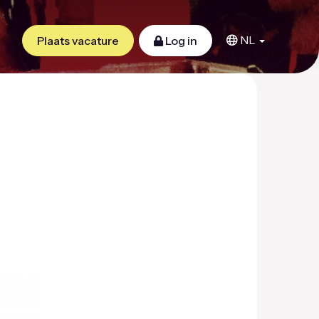
NL
Plaats vacature
Log in