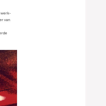
n werk-
er van
erde