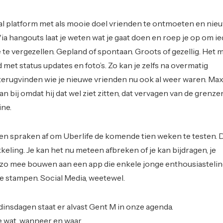
al platform met als mooie doel vrienden te ontmoeten en nie
ia hangouts laat je weten wat je gaat doen en roep je op om i
 je te vergezellen. Gepland of spontaan. Groots of gezellig. He
 met status updates en foto’s. Zo kan je zelfs na overmatig
terugvinden wie je nieuwe vrienden nu ook al weer waren. Ma
aan bij omdat hij dat wel ziet zitten, dat vervagen van de grenze
ine.
n spraken af om Uberlife de komende tien weken te testen. 
kkeling. Je kan het nu meteen afbreken of je kan bijdragen, je
 zo mee bouwen aan een app die enkele jonge enthousiastelin
e stampen. Social Media, weetewel.
nsdagen staat er alvast Gent M in onze agenda.
e wat, wanneer en waar.