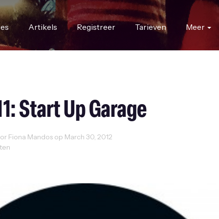
res
Artikels
Registreer
Tarieven
Meer
1: Start Up Garage
r Fiona Mandos op March 30, 2012
uten
ty
Events
Inspiration
Working Space