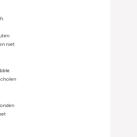
h.
nuten
en niet
bble
.
 scholen
 Londen
het