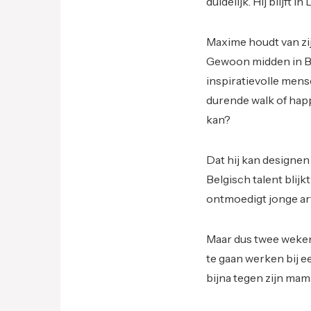
duidelijk. Hij blijft i
Maxime houdt van zij
Gewoon midden in Bri
inspiratievolle mens
durende walk of happi
kan?
Dat hij kan designe
Belgisch talent blij
ontmoedigt jonge art
Maar dus twee weken
te gaan werken bij ee
bijna tegen zijn mam