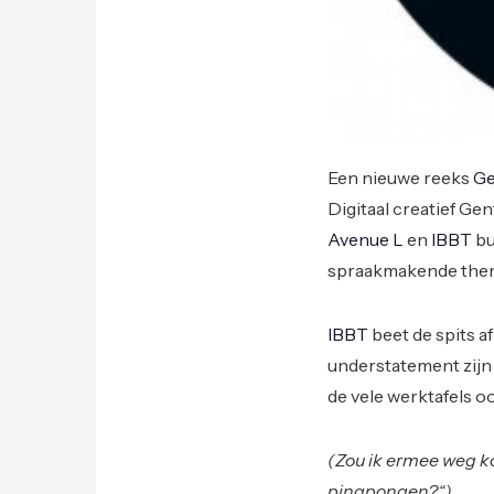
Een nieuwe reeks
Ge
Digitaal creatief Gen
Avenue L
en
IBBT
bu
spraakmakende the
IBBT
beet de spits a
understatement zijn 
de vele werktafels 
(Zou ik ermee weg ko
pingpongen?“)