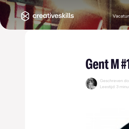
Vacatu
Gent M #1
Geschreven doo
Leestijd: 3 min
Coworking
Creativi