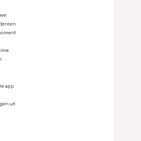
uwe
edereen
t moment
xime
n
De app
gen uit