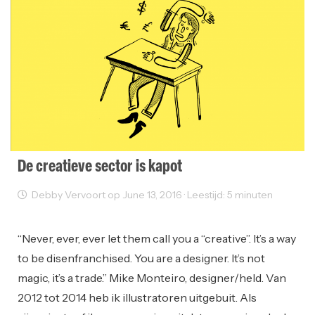
De creatieve sector is kapot
Debby Vervoort op June 13, 2016 · Leestijd: 5 minuten
Creativity
Freelancer
Grafisch Design
Ondernemen
“Never, ever, ever let them call you a “creative”. It’s a way
to be disenfranchised. You are a designer. It’s not
magic, it’s a trade.” Mike Monteiro, designer/held. Van
2012 tot 2014 heb ik illustratoren uitgebuit. Als