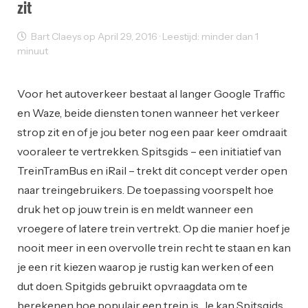
zit
Bart Claeys op April 29, 2016 · Leestijd: minder dan 1
minuut
User Experience
Voor het autoverkeer bestaat al langer Google Traffic
en Waze, beide diensten tonen wanneer het verkeer
strop zit en of je jou beter nog een paar keer omdraait
vooraleer te vertrekken. Spitsgids – een initiatief van
TreinTramBus en iRail – trekt dit concept verder open
naar treingebruikers. De toepassing voorspelt hoe
druk het op jouw trein is en meldt wanneer een
vroegere of latere trein vertrekt. Op die manier hoef je
nooit meer in een overvolle trein recht te staan en kan
je een rit kiezen waarop je rustig kan werken of een
dut doen. Spitgids gebruikt opvraagdata om te
berekenen hoe populair een trein is. Je kan Spitsgids