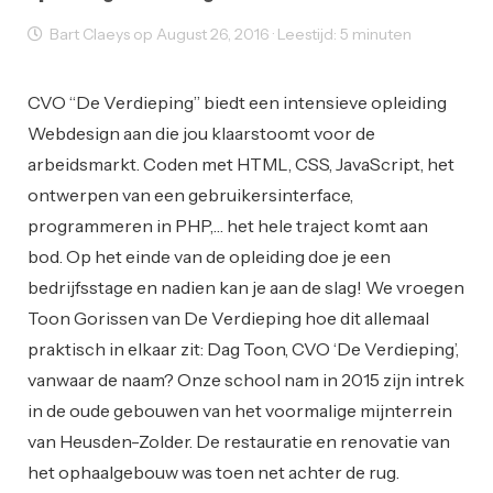
Bart Claeys op August 26, 2016 · Leestijd: 5 minuten
Opleiding
Web Design
Web Development
CVO “De Verdieping” biedt een intensieve opleiding
Webdesign aan die jou klaarstoomt voor de
arbeidsmarkt. Coden met HTML, CSS, JavaScript, het
ontwerpen van een gebruikersinterface,
programmeren in PHP,… het hele traject komt aan
bod. Op het einde van de opleiding doe je een
bedrijfsstage en nadien kan je aan de slag! We vroegen
Toon Gorissen van De Verdieping hoe dit allemaal
praktisch in elkaar zit: Dag Toon, CVO ‘De Verdieping’,
vanwaar de naam? Onze school nam in 2015 zijn intrek
in de oude gebouwen van het voormalige mijnterrein
van Heusden-Zolder. De restauratie en renovatie van
het ophaalgebouw was toen net achter de rug.