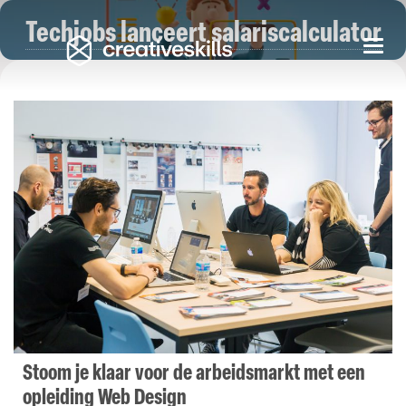
Techjobs lanceert salariscalculator
Togg
navi
Stoom je klaar voor de arbeidsmarkt met een
opleiding Web Design