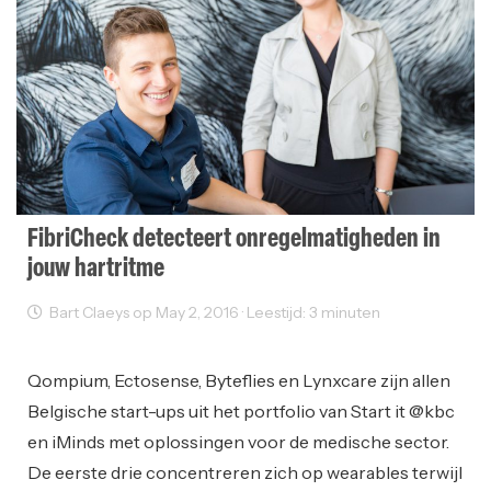
FibriCheck detecteert onregelmatigheden in
jouw hartritme
Bart Claeys op May 2, 2016 · Leestijd: 3 minuten
Startups
Qompium, Ectosense, Byteflies en Lynxcare zijn allen
Belgische start-ups uit het portfolio van Start it @kbc
en iMinds met oplossingen voor de medische sector.
De eerste drie concentreren zich op wearables terwijl