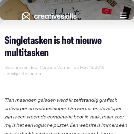
Togg
navi
Singletasken is het nieuwe
multitasken
Geschreven door Caroline Vermeir op May 16, 2016
Leestijd: 3 minuten
Freelancer
Ondernemen
Tien maanden geleden werd ik zelfstandig grafisch
ontwerper en webdeveloper. Ontwerper én developer
zijn is een vreemde combinatie hoor ik vaak, maar voor
mij is het een logische puzzel. Een website is immers één
van de dankbaarste media om een grafisch (en ja,