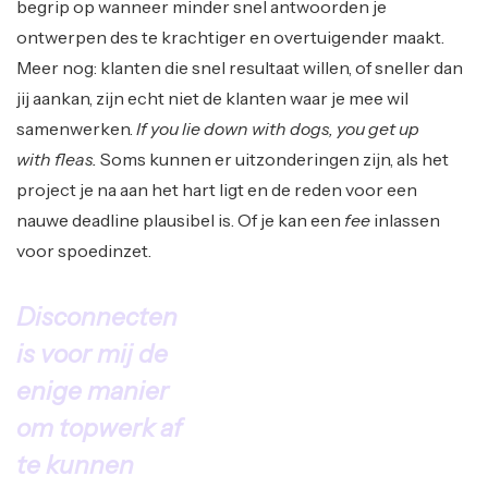
begrip op wanneer minder snel antwoorden je
ontwerpen des te krachtiger en overtuigender maakt.
Meer nog: klanten die snel resultaat willen, of sneller dan
jij aankan, zijn echt niet de klanten waar je mee wil
samenwerken.
If you lie down with dogs, you get up
with fleas.
Soms kunnen er uitzonderingen zijn, als het
project je na aan het hart ligt en de reden voor een
nauwe deadline plausibel is. Of je kan een
fee
inlassen
voor spoedinzet.
Disconnecten
is voor mij de
enige manier
om topwerk af
te kunnen