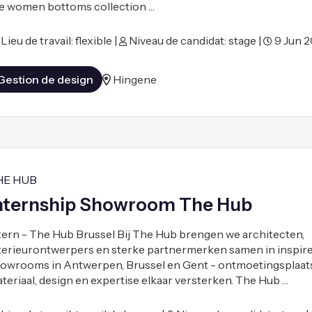
e women bottoms collection …
Lieu de travail: flexible |
Niveau de candidat: stage |
9 Jun 
Gestion de design
Hingene
HE HUB
nternship Showroom The Hub
tern - The Hub Brussel Bij The Hub brengen we architecten,
terieurontwerpers en sterke partnermerken samen in inspir
owrooms in Antwerpen, Brussel en Gent - ontmoetingsplaat
teriaal, design en expertise elkaar versterken. The Hub …