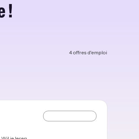
 !
4
offres d'emploi
Wil je leren