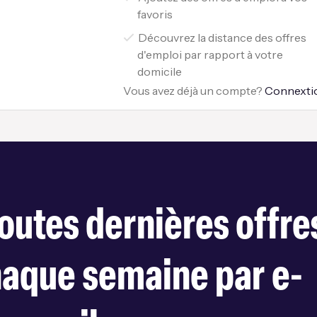
favoris
Découvrez la distance des offres
d'emploi par rapport à votre
domicile
Vous avez déjà un compte?
Connexti
outes dernières offre
haque semaine par e-