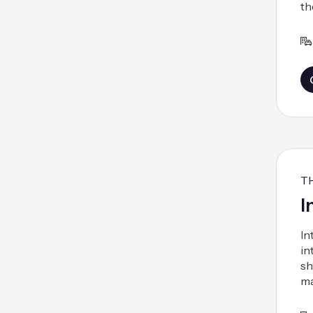
th
T
I
In
in
sh
ma