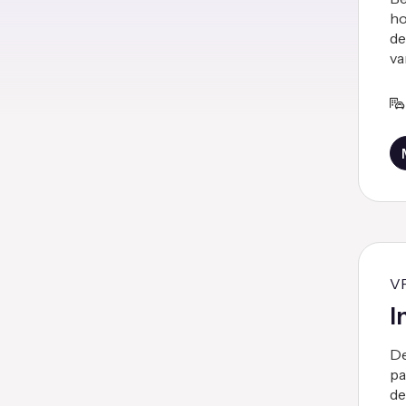
ho
de
va
V
I
De
pa
de