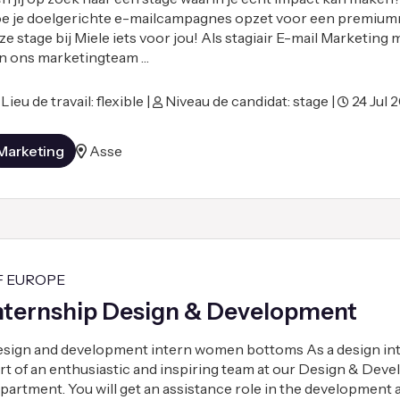
e je doelgerichte e-mailcampagnes opzet voor een premium
ze stage bij Miele iets voor jou! Als stagiair E-mail Marketing m
n ons marketingteam …
Lieu de travail: flexible |
Niveau de candidat: stage |
24 Jul 
Marketing
Asse
F EUROPE
nternship Design & Development
sign and development intern women bottoms As a design inte
rt of an enthusiastic and inspiring team at our Design & Dev
partment. You will get an assistance role in the development 