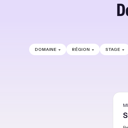
D
DOMAINE
RÉGION
STAGE
M
S
Be