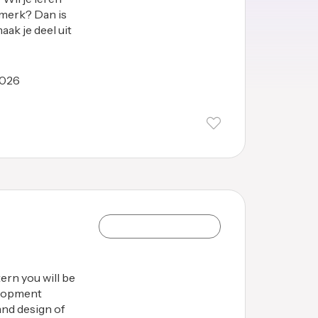
merk? Dan is
aak je deel uit
2026
rn you will be
elopment
and design of