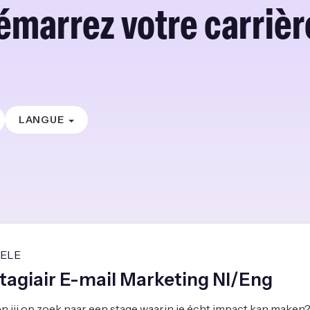
émarrez votre carrière
LANGUE
IELE
tagiair E-mail Marketing Nl/Eng
n jij op zoek naar een stage waarin je écht impact kan maken? 