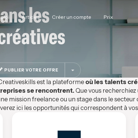
ans les
ploi
Articles
Créer un compte
Prix
 créatives
PUBLIER VOTRE OFFRE
Creativeskills est la plateforme
où les talents cré
reprises se rencontrent.
Que vous recherchiez u
ne mission freelance ou un stage dans le secteur c
verez ici les opportunités qui correspondent à v