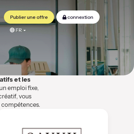
Publier une offre
connextion
FR
atifs et les
n emploi fixe,
réatif, vous
os compétences.