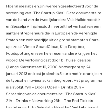
Hoera! idealabs en Jini werden geselecteerd voor de
screening van “The Startup Kids”! Deze documentaire
van de hand van de twee Ijslanders Vala Halldorsdottir
en Sesselja Vilhjalmsdottir vertelt het verhaal van een
aantal entrepreneurs die in Europa en de Verenigde
Staten een webbedrijfje uit de grond stampten. Start-
ups zoals Vimeo, SoundCloud, Kiip, Dropbox,
Foodspotting en een hele resem andere krijgen het
woord. De vertoning gaat door bij huize idealabs
(Lange Klarenstraat 19, 2000 Antwerpen) op 24
januari 2013 en kost je slechts 5 euro met ‘n drankje en
de typische moviesnacks inbegrepen. Het programma
is alsvolgt: 19h – Doors Open + Drinks 20h –
Screening van de documentaire: “The Startup Kids”
21h – Drinks + Networking 23h – The End Tickets
bestel je via: http://idealabs.fikket.be Veel kijkplezier!