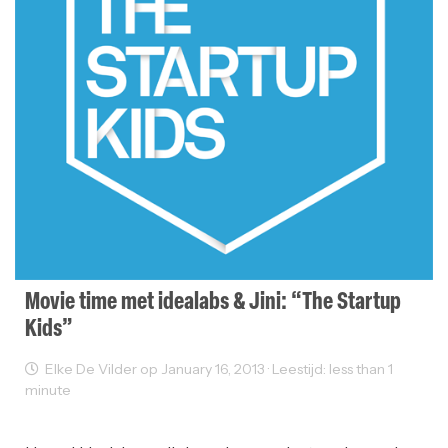
Movie time met idealabs & Jini: “The Startup
Kids”
Elke De Vilder op January 16, 2013 · Leestijd: less than 1
minute
Events
Films
Ondernemen
Sectornieuws
Startups