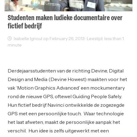
Studenten maken ludieke documentaire over
fictief bedrijf
Isabelle Ignoul op February 26, 2013 · Leestijd: less than 1
minute
Creativity
Innovatie
Ondernemen
Opleiding
Startups
Uncategorized
Derdejaarsstudenten van de richting Devine, Digital
Design and Media (Devine Howest) maakten voor het
vak ‘Motion Graphics Advanced’ een mockumentary
rond de nieuwe GPS, oftewel Guiding People Safely.
Hun fictief bedrijf Navinci ontwikkelde de zogezegde
GPS met een persoonlijke touch. Waar technologie
het laat afweten, maakt de persoonlijke aanpak het
verschil. Hun idee is zelfs uitgewerkt met een