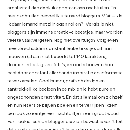
creativiteit dan denk ik spontaan aan nachtuilen. En
met nachtuilen bedoel ik uiteraard bloggers. Wat — zie
ik daar iemand met zijn ogen rollen?! Vergis je niet,
bloggers zijn immens creatieve beestjes, maar worden
veel te vaak vergeten. Nog niet overtuigd? Volg even
mee. Ze schudden constant leuke tekstjes uit hun
mouwen (al dan niet beperkt tot 140 karakters),
dromen in Instagram-foto’s, en onderbouwen hun
nest door constant allerhande inspiratie en informatie
te verzamelen. Gooi humor, grafisch design en
aantrekkelijke beelden in de mix en je hebt pure en
ongeschonden creativiteit. En dat allemaal om zichzelf
en hun lezers te blijven boeien en te verrijken. Ikzelf
ben ook zo eentje: een nachtuiltje in een groot woud.
Een rookie fashion blogger die zich bewust is van ‘t feit
dat er uiteraard meer is in ‘t leven dan mooie kleren. Ik