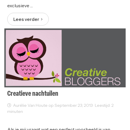
exclusieve …
Lees verder
Creatieve nachtuilen
Aurélie Van Houte op September 23, 2013 · Leestijd: 2
minuten
Creativity
People
Als je mij vraagt wat een perfect voorbeeld is van