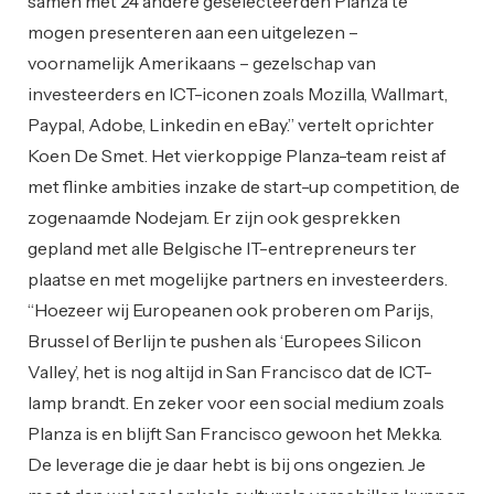
samen met 24 andere geselecteerden Planza te
mogen presenteren aan een uitgelezen –
voornamelijk Amerikaans – gezelschap van
investeerders en ICT-iconen zoals Mozilla, Wallmart,
Paypal, Adobe, Linkedin en eBay.” vertelt oprichter
Koen De Smet. Het vierkoppige Planza-team reist af
met flinke ambities inzake de start-up competition, de
zogenaamde Nodejam. Er zijn ook gesprekken
gepland met alle Belgische IT-entrepreneurs ter
plaatse en met mogelijke partners en investeerders.
“Hoezeer wij Europeanen ook proberen om Parijs,
Brussel of Berlijn te pushen als ‘Europees Silicon
Valley’, het is nog altijd in San Francisco dat de ICT-
lamp brandt. En zeker voor een social medium zoals
Planza is en blijft San Francisco gewoon het Mekka.
De leverage die je daar hebt is bij ons ongezien. Je