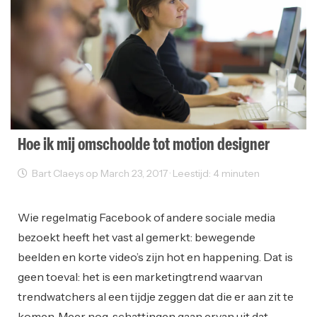
Hoe ik mij omschoolde tot motion designer
Bart Claeys op March 23, 2017 · Leestijd: 4 minuten
Opleiding
Wie regelmatig Facebook of andere sociale media
bezoekt heeft het vast al gemerkt: bewegende
beelden en korte video’s zijn hot en happening. Dat is
geen toeval: het is een marketingtrend waarvan
trendwatchers al een tijdje zeggen dat die er aan zit te
komen. Meer nog, schattingen gaan ervan uit dat