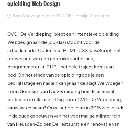
opleiding Web Design
Bart Claeys op August 26, 2016 · Leestijd: 5 minuten
Opleiding
Web Design
Web Development
CVO “De Verdieping” biedt een intensieve opleiding
Webdesign aan die jou klaarstoomt voor de
arbeidsmarkt. Coden met HTML, CSS, JavaScript, het
ontwerpen van een gebruikersinterface,
programmeren in PHP,… het hele traject komt aan
bod. Op het einde van de opleiding doe je een
bedrijfsstage en nadien kan je aan de slag! We vroegen
Toon Gorissen van De Verdieping hoe dit allemaal
praktisch in elkaar zit: Dag Toon, CVO ‘De Verdieping’,
vanwaar de naam? Onze school nam in 2015 zijn intrek
in de oude gebouwen van het voormalige mijnterrein
van Heusden-Zolder. De restauratie en renovatie van