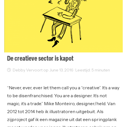
De creatieve sector is kapot
Debby Vervoort op June 13, 2016 · Leestijd: 5 minuten
Creativity
Freelancer
Grafisch Design
Ondernemen
“Never, ever, ever let them call you a “creative”. It’s a way
to be disenfranchised. You are a designer. It’s not
magic, it’s a trade.” Mike Monteiro, designer/held. Van
2012 tot 2014 heb ik illustratoren uitgebuit. Als
zijproject gaf ik een magazine uit dat een springplank