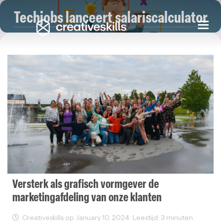
Techjobs lanceert salariscalculator
Togg
navi
Versterk als grafisch vormgever de
marketingafdeling van onze klanten
Creativeskills op January 10, 2024 · Leestijd: 3 minuten