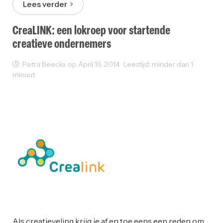
Lees verder
CreaLINK: een lokroep voor startende
creatieve ondernemers
Petra Beeckx op April 16, 2014 · Leestijd: minder dan 1
minuut
Creativity
Ondernemen
Opleiding
Startups
Working Space
Als creatieveling krijg je af en toe eens een reden om