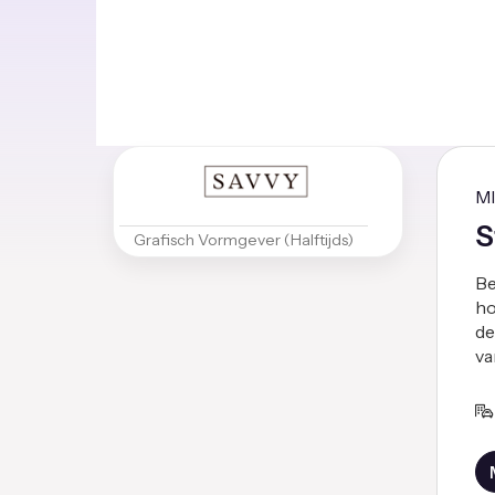
M
S
Grafisch Vormgever (Halftijds)
Be
ho
de
va