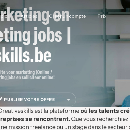
rketing en
ploi
Articles
Créer un compte
Prix
ting jobs |
kills.be
site voor marketing (Online /
ing jobs en solliciteer online!
PUBLIER VOTRE OFFRE
Creativeskills est la plateforme
où les talents cré
reprises se rencontrent.
Que vous recherchiez u
ne mission freelance ou un stage dans le secteur c