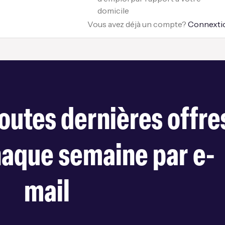
domicile
Vous avez déjà un compte?
Connexti
outes dernières offre
haque semaine par e-
mail