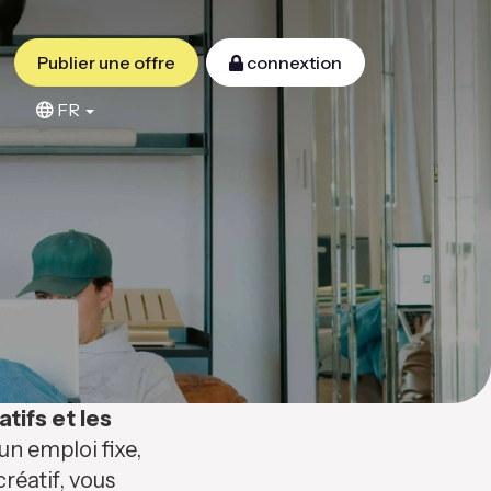
Publier une offre
connextion
FR
atifs et les
n emploi fixe,
réatif, vous