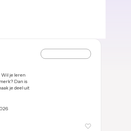
Wil je leren
merk? Dan is
aak je deel uit
2026