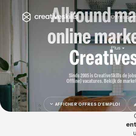
Allround ma
Offres d'em
online marke
Plus
Creatives
Sinds 2005 is CreativeSkills de job
Offline) vacatures. Bekijk de market
AFFICHER OFFRES D'EMPLOI
ent
u