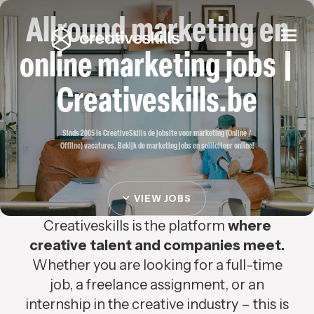
Allround marketing en
Togg
navi
online marketing jobs |
Creativeskills.be
Sinds 2005 is CreativeSkills de jobsite voor marketing (Online /
Offline) vacatures. Bekijk de marketing jobs en solliciteer online!
VIEW JOBS
Creativeskills is the platform
where
creative talent and companies meet.
Whether you are looking for a full-time
job, a freelance assignment, or an
internship in the creative industry – this is