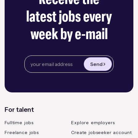
Receive the
latest jobs every
week by e-mail
Send
For talent
Fulltime jobs
Explore employers
Freelance jobs
Create jobseeker account