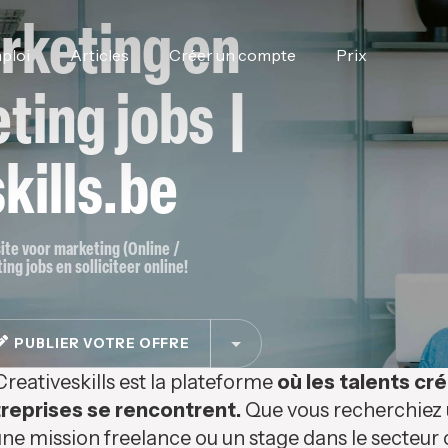
rketing en
ploi
Articles
Créer un compte
Prix
ting jobs |
kills.be
site voor marketing (Online /
ing jobs en solliciteer online!
PUBLIER VOTRE OFFRE
Creativeskills est la plateforme
où les talents cré
reprises se rencontrent.
Que vous recherchiez u
ne mission freelance ou un stage dans le secteur c