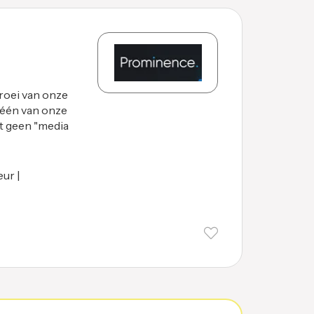
oei van onze
 één van onze
st geen "media
eur |