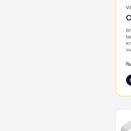
V
C
Sh
ta
kn
cu