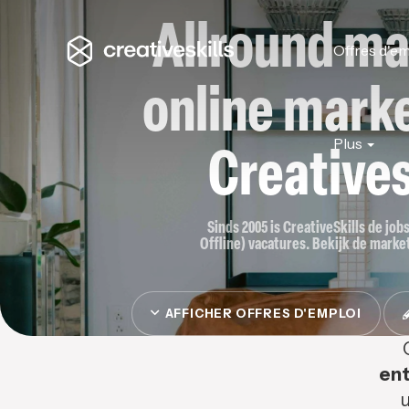
Allround ma
Offres d'em
online marke
Plus
Creatives
Sinds 2005 is CreativeSkills de job
Offline) vacatures. Bekijk de market
AFFICHER OFFRES D'EMPLOI
ent
u