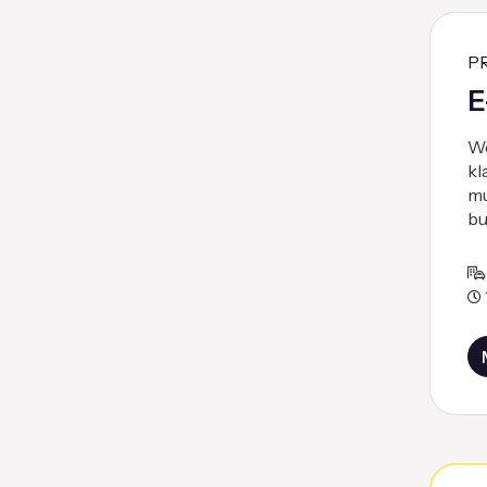
P
E
We
kl
mu
bu