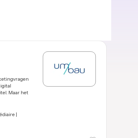
ketingvragen
gital
tel. Maar het
diaire |