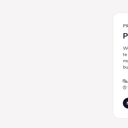
P
P
We
te
mu
bu