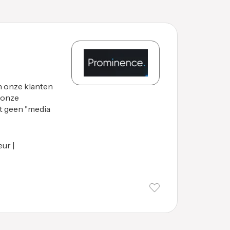
 onze klanten
 onze
st geen "media
eur |