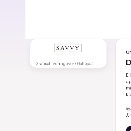
U
D
Grafisch Vormgever (Halftijds)
Di
op
ma
kl