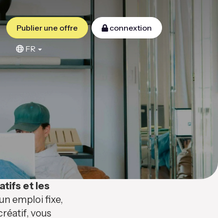
Publier une offre
connextion
FR
atifs et les
n emploi fixe,
réatif, vous