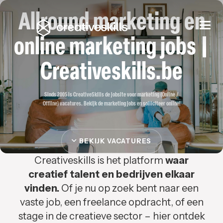
Allround marketing en
Togg
navi
online marketing jobs |
Creativeskills.be
Sinds 2005 is CreativeSkills de jobsite voor marketing (Online /
Offline) vacatures. Bekijk de marketing jobs en solliciteer online!
BEKIJK VACATURES
Creativeskills is het platform
waar
creatief talent en bedrijven elkaar
vinden.
Of je nu op zoek bent naar een
vaste job, een freelance opdracht, of een
stage in de creatieve sector – hier ontdek