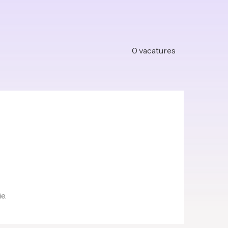
0
vacatures
e.