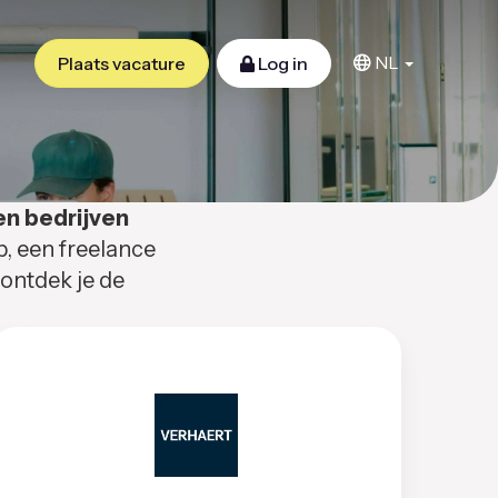
NL
Plaats vacature
Log in
en bedrijven
b, een freelance
 ontdek je de