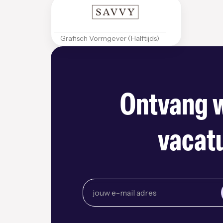
Grafisch Vormgever (Halftijds)
Ontvang w
vacatu