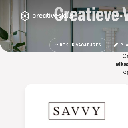
Creatieve 
Vacatu
BEKIJK VACATURES
PLA
Cr
elka
o