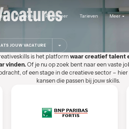
Vacatures
res
Artikels
Registreer
Tarieven
Meer
ATS JOUW VACATURE
eativeskills is het platform
waar creatief talent 
ar vinden.
Of je nu op zoek bent naar een vaste jo
pdracht, of een stage in de creatieve sector – hier
kansen die passen bij jouw skills.