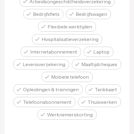
Arbeids­ongeschiktheids­verzekering
Bedrijfsfiets
Bedrijfswagen
Flexibele werktijden
Hospitalisatie­verzekering
Internet­abonnement
Laptop
Levens­verzekering
Maaltijd­cheques
Mobiele telefoon
Opleidingen & trainingen
Tankkaart
Telefoon­abonnement
Thuiswerken
Werknemers­korting