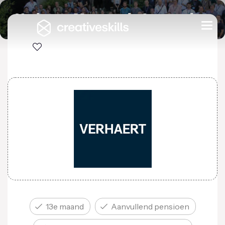
Verhaert Masters in Innovation
Togg
navi
13e maand
Aanvullend pensioen