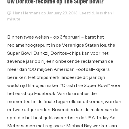
Uw Doritos-reclame op The Super Bowl?
Hans Hermans op January 23, 2013 · Leestijd: less than 1
minute
Creativity
Reclame
Binnen twee weken – op 3 februari – barst het
reclamehoogtepunt in de Verenigde Staten los: the
Super Bowl. Dankzij Doritos-chips kan voor het
zevende jaar op rij een onbekende reclameman de
meer dan 100 miljoen American Football-kijkers
bereiken. Het chipsmerk lanceerde dit jaar zijn
wedstrijd filmpjes maken “Crash the Super Bowl” voor
het eerst op Facebook. Van de creaties die
momenteel in de finale tegen elkaar uitkomen, worden
er twee uitgezonden. Bovendien kan de maker van de
spot die het best geklasseerd is in de USA Today Ad
Meter samen met regisseur Michael Bay werken aan