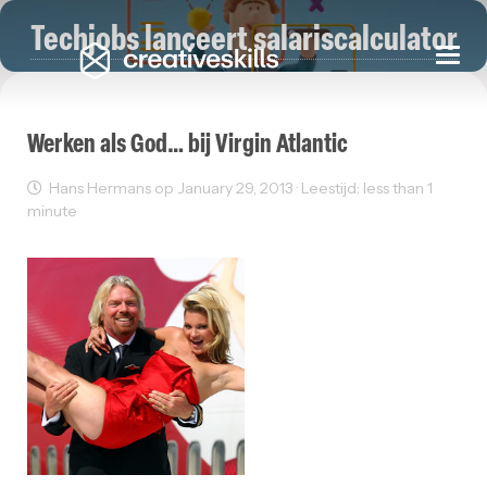
Techjobs lanceert salariscalculator
Togg
navi
Werken als God… bij Virgin Atlantic
Hans Hermans op January 29, 2013 · Leestijd: less than 1
minute
Reclame