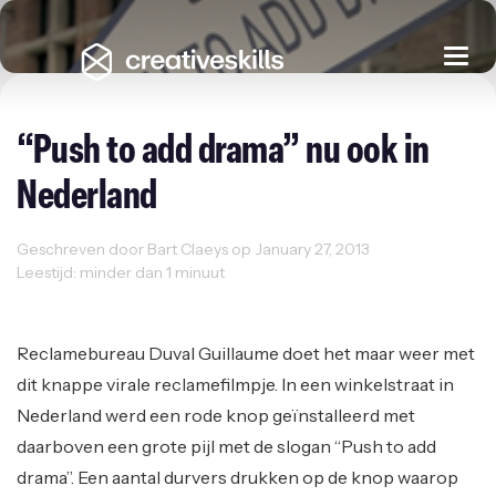
Togg
navi
“Push to add drama” nu ook in
Nederland
Geschreven door Bart Claeys op January 27, 2013
Leestijd: minder dan 1 minuut
Creativity
Reclame
Reclamebureau Duval Guillaume doet het maar weer met
dit knappe virale reclamefilmpje. In een winkelstraat in
Nederland werd een rode knop geïnstalleerd met
daarboven een grote pijl met de slogan “Push to add
drama”. Een aantal durvers drukken op de knop waarop