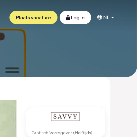
NL
Plaats vacature
Log in
Grafisch Vormgever (Halftijds)