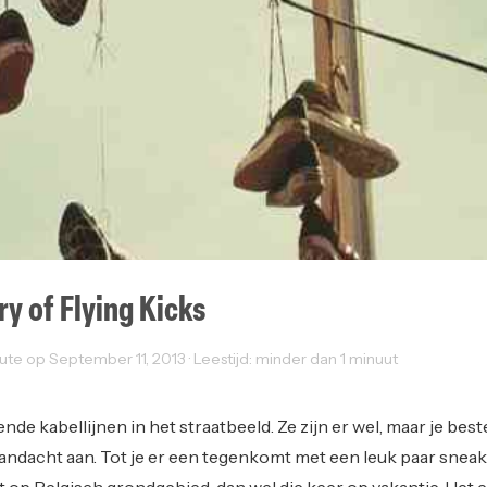
y of Flying Kicks
te op September 11, 2013 · Leestijd: minder dan 1 minuut
s
nde kabellijnen in het straatbeeld. Ze zijn er wel, maar je best
 aandacht aan. Tot je er een tegenkomt met een leuk paar snea
t op Belgisch grondgebied, dan wel die keer op vakantie. Het 