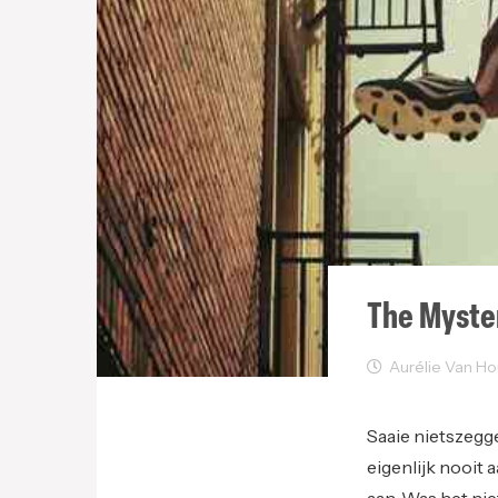
The Myster
Aurélie Van Hou
Creativity
Film
Saaie nietszegge
eigenlijk nooit
aan. Was het nie