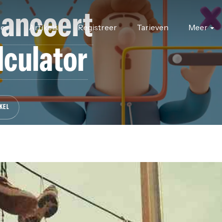
lanceert
res
Artikels
Registreer
Tarieven
Meer
lculator
KEL