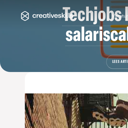
Techjobs 
Vacatu
salarisca
LEES ARTI