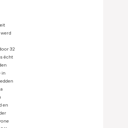
eit
e werd
door 32
as écht
lden
 in
redden
ma
n
d en
rder
ewone