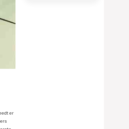
eedt er
kers
eerste