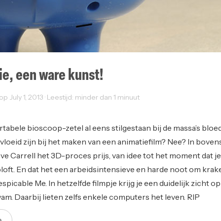
e, een ware kunst!
op July 1, 2013 · Leestijd: minder dan 1 minuut
rtabele bioscoop-zetel al eens stilgestaan bij de massa’s bloe
vloeid zijn bij het maken van een animatiefilm? Nee? In bove
eve Carrell het 3D-proces prijs, van idee tot het moment dat je 
loft. En dat het een arbeidsintensieve en harde noot om krake
espicable Me. In hetzelfde filmpje krijg je een duidelijk zicht o
wam. Daarbij lieten zelfs enkele computers het leven. RIP