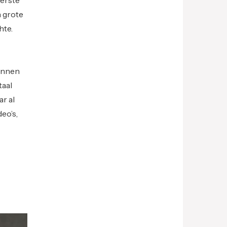
n grote
hte.
kunnen
taal
ar al
eo’s,