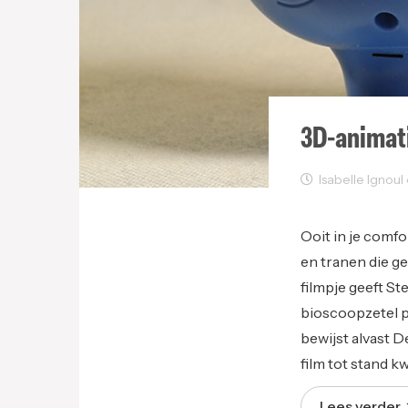
3D-animati
Isabelle Ignoul 
Films
Ooit in je comfo
en tranen die ge
filmpje geeft St
bioscoopzetel p
bewijst alvast D
film tot stand k
Lees verder