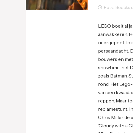
Petra Beeckx op
Creativity
Film
LEGO boeit al ja
aanwakkeren. He
neergepoot, lok
persaandacht. D
bouwers en met 
showtime: het D
zoals Batman, 
rond. Het Lego
van een kwaadaar
reppen. Maar to
reclamestunt. In
Chris Miller de 
‘Cloudy with a 