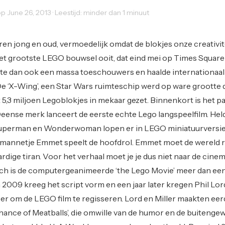
 June 26, 2013 · Leestijd: minder dan 1 minuut
s
ren jong en oud, vermoedelijk omdat de blokjes onze creativit
t grootste LEGO bouwsel ooit, dat eind mei op Times Squar
te dan ook een massa toeschouwers en haalde internationaal
e ‘X-Wing’, een Star Wars ruimteschip werd op ware grootte 
5,3 miljoen Legoblokjes in mekaar gezet. Binnenkort is het p
eense merk lanceert de eerste echte Lego langspeelfilm. He
Superman en Wonderwoman lopen er in LEGO miniatuurversie
-mannetje Emmet speelt de hoofdrol. Emmet moet de wereld 
dige tiran. Voor het verhaal moet je je dus niet naar de cine
ch is de computergeanimeerde ‘the Lego Movie’ meer dan ee
 2009 kreeg het script vorm en een jaar later kregen Phil Lor
eer om de LEGO film te regisseren. Lord en Miller maakten ee
Chance of Meatballs’, die omwille van de humor en de buiteng