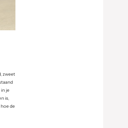
d, zweet
nstaand
in je
n is,
p hoe de