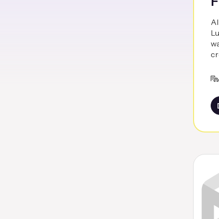
F
Al
Lu
wa
cr