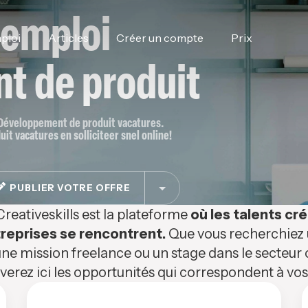
'emploi
ploi
Articles
Créer un compte
Prix
t de produit
r Développement de produit vacatures.
t vacatures en solliciteer snel online!
PUBLIER VOTRE OFFRE
Creativeskills est la plateforme
où les talents cré
reprises se rencontrent.
Que vous recherchiez u
ne mission freelance ou un stage dans le secteur c
verez ici les opportunités qui correspondent à v