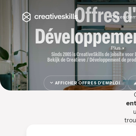
Offres d
Offres d'em
Développemen
Plus
Sinds 2005 is CreativeSkills de jobsite voo
Bekijk de Creatieve / Développement de produi
AFFICHER OFFRES D'EMPLOI
ent
u
trou