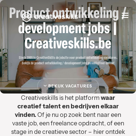
Product ontwikkeling /
Togg
navi
development jobs |
Creativeskills.be
Sinds 2005 is CreativeSkills de jobsite voor product ontwikkeling vacatures.
Bekijk de product ontwikkeling / development jobs en solliciteer online!
BEKIJK VACATURES
Creativeskills is het platform
waar
creatief talent en bedrijven elkaar
vinden.
Of je nu op zoek bent naar een
vaste job, een freelance opdracht, of een
stage in de creatieve sector – hier ontdek