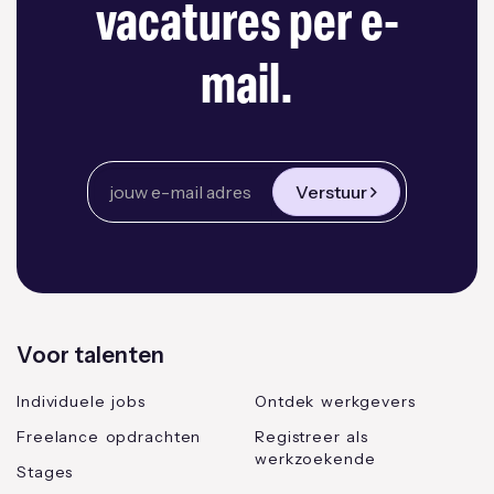
vacatures per e-
mail.
Verstuur
Voor talenten
Individuele jobs
Ontdek werkgevers
Freelance opdrachten
Registreer als
werkzoekende
Stages