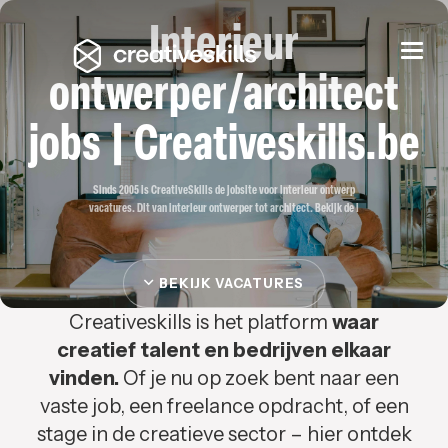
Interieur
Togg
navi
ontwerper/architect
jobs | Creativeskills.be
Sinds 2005 is CreativeSkills de jobsite voor interieur ontwerp
vacatures. Dit van interieur ontwerper tot architect. Bekijk de i
BEKIJK VACATURES
Creativeskills is het platform
waar
creatief talent en bedrijven elkaar
vinden.
Of je nu op zoek bent naar een
vaste job, een freelance opdracht, of een
stage in de creatieve sector – hier ontdek