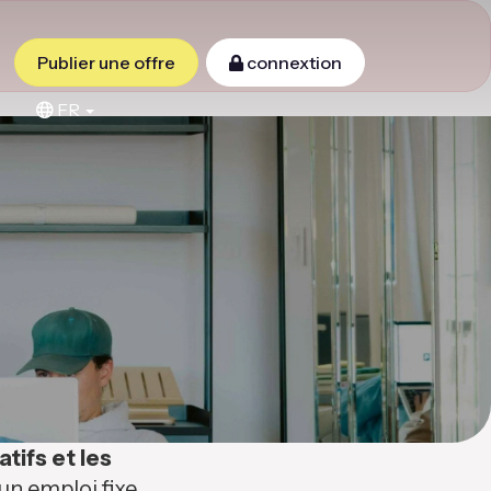
Publier une offre
connextion
FR
atifs et les
n emploi fixe,