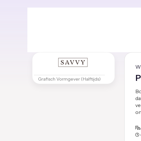
W
P
Grafisch Vormgever (Halftijds)
Bo
da
ve
on