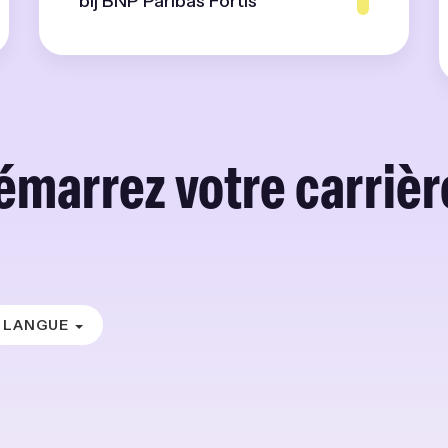
bij BNP Paribas Fortis
émarrez votre carrière
LANGUE