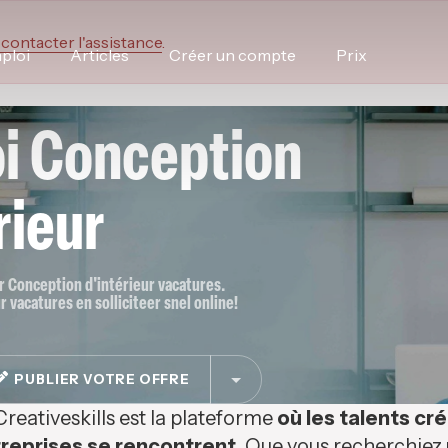
 contacter l'assistance
.
ploi
Articles
Créer un compte
Prix
oi Conception
rieur
or Conception d'intérieur vacatures.
 vacatures en solliciteer snel online!
PUBLIER VOTRE OFFRE
Creativeskills est la plateforme
où les talents cré
reprises se rencontrent.
Que vous recherchiez u