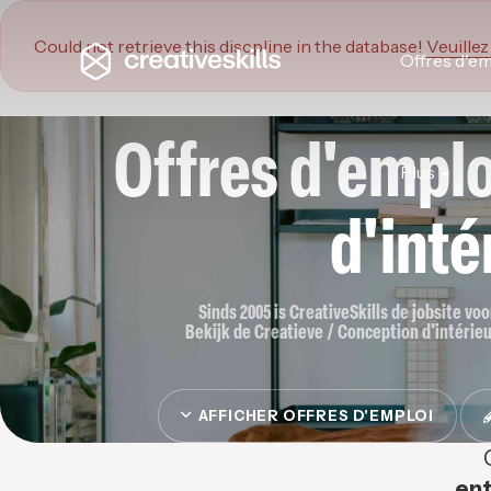
Could not retrieve this discpline in the database!
Veuillez
Offres d'em
Offres d'empl
Plus
d'inté
Sinds 2005 is CreativeSkills de jobsite vo
Bekijk de Creatieve / Conception d'intérieur
AFFICHER OFFRES D'EMPLOI
ent