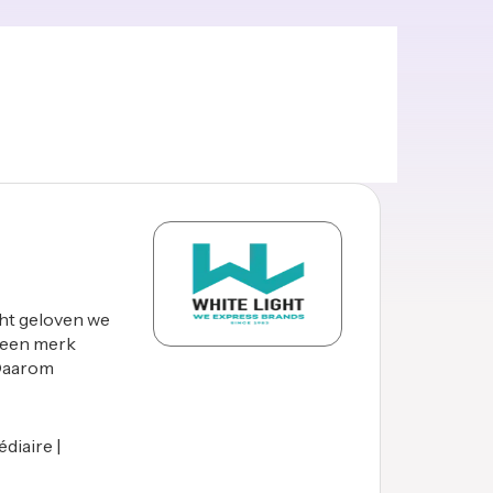
ght geloven we
n een merk
 Daarom
diaire |