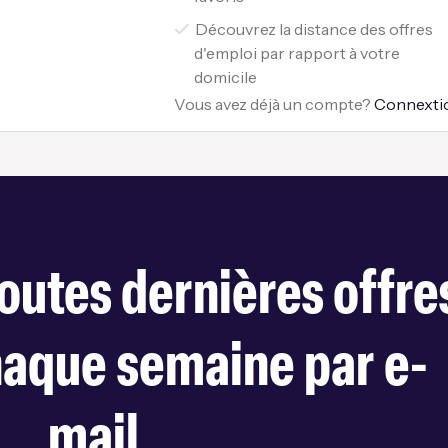
Découvrez la distance des offres
d'emploi par rapport à votre
domicile
Vous avez déjà un compte?
Connexti
outes dernières offre
haque semaine par e-
mail