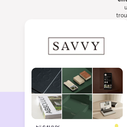
u
trou